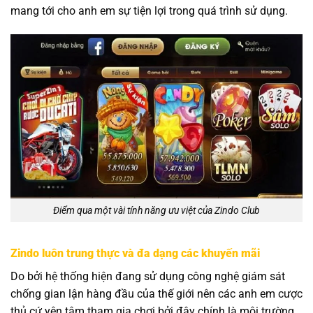
mang tới cho anh em sự tiện lợi trong quá trình sử dụng.
Điểm qua một vài tính năng ưu việt của Zindo Club
Zindo luôn trung thực và đa dạng các khuyến mãi
Do bởi hệ thống hiện đang sử dụng công nghệ giám sát
chống gian lận hàng đầu của thế giới nên các anh em cược
thủ cứ yên tâm tham gia chơi bởi đây chính là môi trường