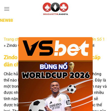
Skip
to
content
NEW88
Trang chủ
»
Review nhà cái - Top Các Nhà Cái Uy Tín Số 1
×
»
Zindo Club – Sân chơi cá cược đẳng cấp dân chơi
Zindo Club – Sân chơi cá cược đẳng cấp
dân chơi
Chắc hẳn các anh em đam mê cá cược game bài không
thể nào không biết tới hệ thống cá cược
Zindo Club
. Đây là
một trong những đơn vị siêu hot trên thị trường hiện nay và
được nhiều các anh em người chơi yêu thích do bởi nhiều
tính năng ưu việt khác nhau. Đến với Zindo anh em sẽ
được trải nghiệm một thế giới game với đa dạng các thể