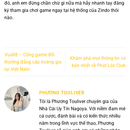
đó, anh em đừng chần chừ gì nữa mà hãy nhanh tay đăng
ký tham gia chơi game ngay tại hệ thống của Zindo thôi
nào.
Vua88 – Cổng game đổi
Khám phá mọi thông tin cơ
thưởng đẳng cấp hoàng gia
bản nhất về Phát Lộc Club
tại Việt Nam
PHƯƠNG TOULIVER
Tôi là Phương Touliver chuyên gia của
Nhà Cái Uy Tín Nagoya. Với niềm đam mê
cá cược, đánh bài và có kiến thức nhiều
năm trong lĩnh vực thể thao, Phương