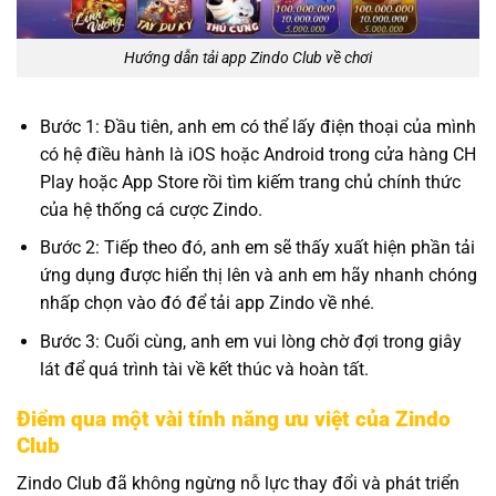
Hướng dẫn tải app Zindo Club về chơi
Bước 1: Đầu tiên, anh em có thể lấy điện thoại của mình
có hệ điều hành là iOS hoặc Android trong cửa hàng CH
Play hoặc App Store rồi tìm kiếm trang chủ chính thức
của hệ thống cá cược Zindo.
Bước 2: Tiếp theo đó, anh em sẽ thấy xuất hiện phần tải
ứng dụng được hiển thị lên và anh em hãy nhanh chóng
nhấp chọn vào đó để tải app Zindo về nhé.
Bước 3: Cuối cùng, anh em vui lòng chờ đợi trong giây
lát để quá trình tài về kết thúc và hoàn tất.
Điểm qua một vài tính năng ưu việt của Zindo
Club
Zindo Club đã không ngừng nỗ lực thay đổi và phát triển