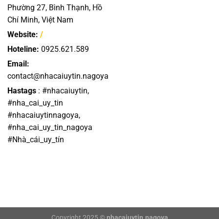
Phường 27, Bình Thạnh, Hồ
Chí Minh, Việt Nam
Website:
/
Hoteline:
0925.621.589
Email:
contact@nhacaiuytin.nagoya
Hastags
: #nhacaiuytin,
#nha_cai_uy_tin
#nhacaiuytinnagoya,
#nha_cai_uy_tin_nagoya
#Nhà_cái_uy_tín
Copyright 2025 ©
nhacaiuytin.nagoya