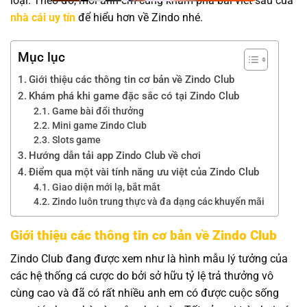
loại. Theo đó, mời anh em cùng khám phá bài viết sau của
nhà cái uy tín
để hiểu hơn về Zindo nhé.
Mục lục
Giới thiệu các thông tin cơ bản về Zindo Club
Khám phá khi game đặc sắc có tại Zindo Club
Game bài đổi thưởng
Mini game Zindo Club
Slots game
Hướng dẫn tải app Zindo Club về chơi
Điểm qua một vài tính năng ưu việt của Zindo Club
Giao diện mới lạ, bắt mắt
Zindo luôn trung thực và đa dạng các khuyến mãi
Giới thiệu các thông tin cơ bản về Zindo Club
Zindo Club đang được xem như là hình mẫu lý tưởng của
các hệ thống cá cược do bởi sở hữu tỷ lệ trả thưởng vô
cùng cao và đã có rất nhiều anh em có được cuộc sống