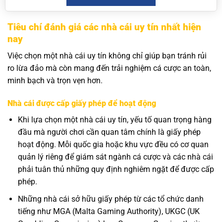
Tiêu chí đánh giá các nhà cái uy tín nhất hiện
nay
Việc chọn một nhà cái uy tín không chỉ giúp bạn tránh rủi
ro lừa đảo mà còn mang đến trải nghiệm cá cược an toàn,
minh bạch và trọn vẹn hơn.
Nhà cái được cấp giấy phép để hoạt động
Khi lựa chọn một nhà cái uy tín, yếu tố quan trọng hàng
đầu mà người chơi cần quan tâm chính là giấy phép
hoạt động. Mỗi quốc gia hoặc khu vực đều có cơ quan
quản lý riêng để giám sát ngành cá cược và các nhà cái
phải tuân thủ những quy định nghiêm ngặt để được cấp
phép.
Những nhà cái sở hữu giấy phép từ các tổ chức danh
tiếng như MGA (Malta Gaming Authority), UKGC (UK