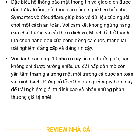
Đặc biệt, hệ thống bảo mật thông tin và giao dịch được
đầu tư kỹ lưỡng, sử dụng các công nghệ tiên tiến như
Symantec và Cloudflare, giúp bảo vệ dữ liệu của người
chơi một cách an toàn. Với cam kết không ngừng nâng
cao chất lượng và cải thiện dịch vụ, Mibet đã trở thành
lựa chọn hàng đầu của cộng đồng cá cược, mang lại
trải nghiệm đẳng cấp và đáng tin cậy.
Với danh sách top 10
nhà cái uy tín
có thưởng lớn, bạn
không chỉ được hưởng nhiều ưu đãi hấp dẫn mà còn
yên tâm tham gia trong một môi trường cá cược an toàn
và minh bạch. Đừng bỏ lỡ cơ hội đăng ký ngay hôm nay
để trải nghiệm giải trí đỉnh cao và nhận những phần
thưởng giá trị nhé!
REVIEW NHÀ CÁI