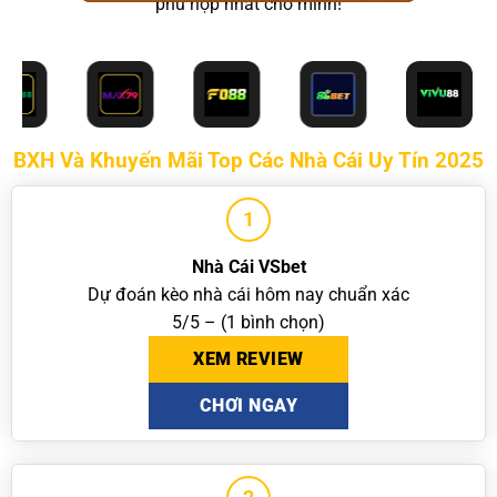
phù hợp nhất cho mình!
BXH Và Khuyến Mãi Top Các Nhà Cái Uy Tín 2025
1
Nhà Cái VSbet
Dự đoán kèo nhà cái hôm nay chuẩn xác
5/5 – (1 bình chọn)
XEM REVIEW
CHƠI NGAY