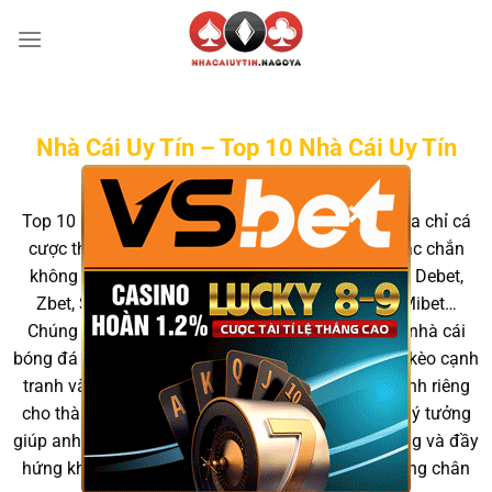
Skip
to
content
Nhà Cái Uy Tín – Top 10 Nhà Cái Uy Tín
Nhất Hiện Nay
×
Top 10
nhà cái uy tín
2025, khi nhắc đến những địa chỉ cá
cược thể thao hàng đầu tại Việt Nam, anh em chắc chắn
không thể bỏ qua các tên tuổi như: Vin88, Five88, Debet,
Zbet, Sin88, Red88, May88, Sv88, Uk88, Sky88, Mibet…
Chúng tôi đã chọn lọc và tổng hợp danh sách 10 nhà cái
bóng đá uy tín nhất, nổi bật với sự minh bạch, tỷ lệ kèo cạnh
tranh và các chương trình khuyến mãi đặc biệt dành riêng
cho thành viên mới. Đây chính là những lựa chọn lý tưởng
giúp anh em trải nghiệm cá cược an toàn, công bằng và đầy
hứng khởi. Hãy khám phá ngay để tìm ra điểm dừng chân