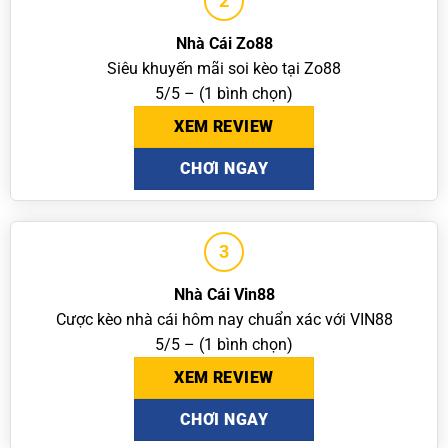
2
Nhà Cái Zo88
Siêu khuyến mãi soi kèo tại Zo88
5/5 – (1 bình chọn)
XEM REVIEW
CHƠI NGAY
3
Nhà Cái Vin88
Cược kèo nhà cái hôm nay chuẩn xác với VIN88
5/5 – (1 bình chọn)
XEM REVIEW
CHƠI NGAY