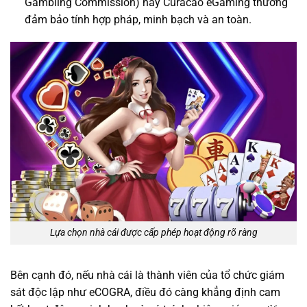
Gambling Commission) hay Curacao eGaming thường
đảm bảo tính hợp pháp, minh bạch và an toàn.
Lựa chọn nhà cái được cấp phép hoạt động rõ ràng
Bên cạnh đó, nếu nhà cái là thành viên của tổ chức giám
sát độc lập như eCOGRA, điều đó càng khẳng định cam