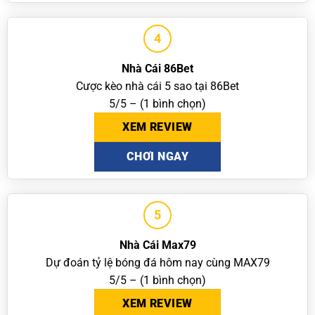
4
Nhà Cái 86Bet
Cược kèo nhà cái 5 sao tại 86Bet
5/5 – (1 bình chọn)
XEM REVIEW
CHƠI NGAY
5
Nhà Cái Max79
Dự đoán tỷ lệ bóng đá hôm nay cùng MAX79
5/5 – (1 bình chọn)
XEM REVIEW