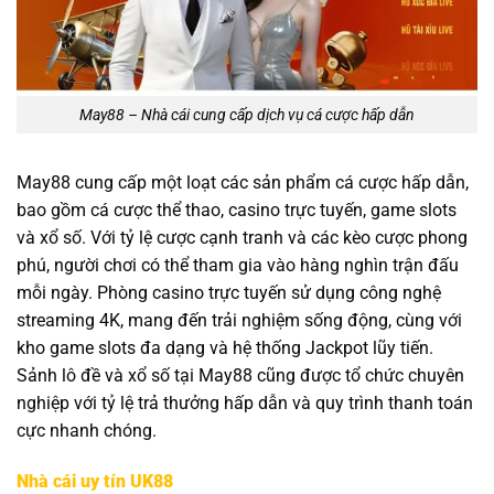
May88 – Nhà cái cung cấp dịch vụ cá cược hấp dẫn
May88 cung cấp một loạt các sản phẩm cá cược hấp dẫn,
bao gồm cá cược thể thao, casino trực tuyến, game slots
và xổ số. Với tỷ lệ cược cạnh tranh và các kèo cược phong
phú, người chơi có thể tham gia vào hàng nghìn trận đấu
mỗi ngày. Phòng casino trực tuyến sử dụng công nghệ
streaming 4K, mang đến trải nghiệm sống động, cùng với
kho game slots đa dạng và hệ thống Jackpot lũy tiến.
Sảnh lô đề và xổ số tại May88 cũng được tổ chức chuyên
nghiệp với tỷ lệ trả thưởng hấp dẫn và quy trình thanh toán
cực nhanh chóng.
Nhà cái uy tín UK88