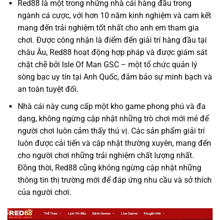
Red88 là một trong những nhà cái hàng đầu trong
ngành cá cược, với hơn 10 năm kinh nghiệm và cam kết
mang đến trải nghiệm tốt nhất cho anh em tham gia
chơi. Được công nhận là điểm đến giải trí hàng đầu tại
châu Âu, Red88 hoạt động hợp pháp và được giám sát
chặt chẽ bởi Isle Of Man GSC – một tổ chức quản lý
sòng bạc uy tín tại Anh Quốc, đảm bảo sự minh bạch và
an toàn tuyệt đối.
Nhà cái này cung cấp một kho game phong phú và đa
dạng, không ngừng cập nhật những trò chơi mới mẻ để
người chơi luôn cảm thấy thú vị. Các sản phẩm giải trí
luôn được cải tiến và cập nhật thường xuyên, mang đến
cho người chơi những trải nghiệm chất lượng nhất.
Đồng thời, Red88 cũng không ngừng cập nhật những
thông tin thị trường mới để đáp ứng nhu cầu và sở thích
của người chơi.