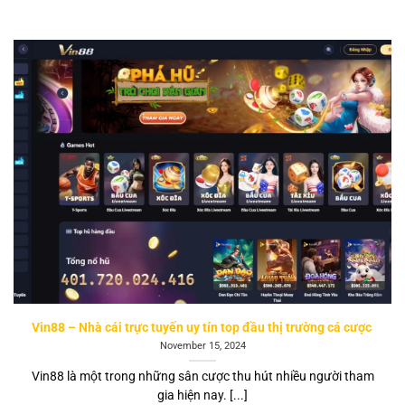
Vin88 – Nhà cái trực tuyến uy tín top đầu thị trường cá cược
November 15, 2024
Vin88 là một trong những sân cược thu hút nhiều người tham
gia hiện nay. [...]