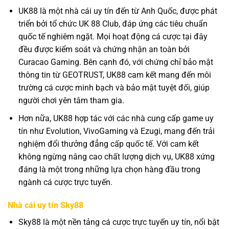
UK88 là một nhà cái uy tín đến từ Anh Quốc, được phát
triển bởi tổ chức UK 88 Club, đáp ứng các tiêu chuẩn
quốc tế nghiêm ngặt. Mọi hoạt động cá cược tại đây
đều được kiểm soát và chứng nhận an toàn bởi
Curacao Gaming. Bên cạnh đó, với chứng chỉ bảo mật
thông tin từ GEOTRUST, UK88 cam kết mang đến môi
trường cá cược minh bạch và bảo mật tuyệt đối, giúp
người chơi yên tâm tham gia.
Hơn nữa, UK88 hợp tác với các nhà cung cấp game uy
tín như Evolution, VivoGaming và Ezugi, mang đến trải
nghiệm đổi thưởng đẳng cấp quốc tế. Với cam kết
không ngừng nâng cao chất lượng dịch vụ, UK88 xứng
đáng là một trong những lựa chọn hàng đầu trong
ngành cá cược trực tuyến.
Nhà cái uy tín Sky88
Sky88 là một nền tảng cá cược trực tuyến uy tín, nổi bật