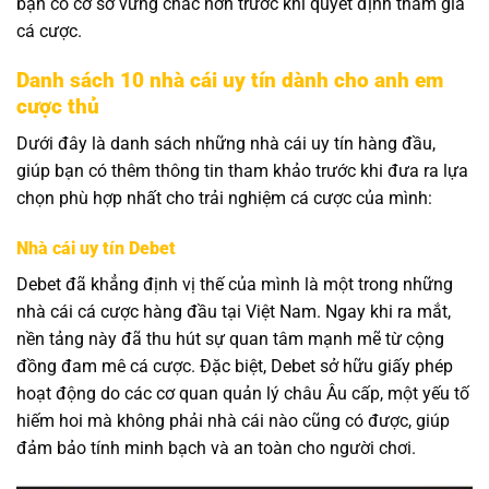
bạn có cơ sở vững chắc hơn trước khi quyết định tham gia
cá cược.
Danh sách 10 nhà cái uy tín dành cho anh em
cược thủ
Dưới đây là danh sách những nhà cái uy tín hàng đầu,
giúp bạn có thêm thông tin tham khảo trước khi đưa ra lựa
chọn phù hợp nhất cho trải nghiệm cá cược của mình:
Nhà cái uy tín Debet
Debet đã khẳng định vị thế của mình là một trong những
nhà cái cá cược hàng đầu tại Việt Nam. Ngay khi ra mắt,
nền tảng này đã thu hút sự quan tâm mạnh mẽ từ cộng
đồng đam mê cá cược. Đặc biệt, Debet sở hữu giấy phép
hoạt động do các cơ quan quản lý châu Âu cấp, một yếu tố
hiếm hoi mà không phải nhà cái nào cũng có được, giúp
đảm bảo tính minh bạch và an toàn cho người chơi.