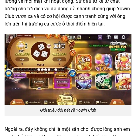
lưỡng về mọi mặt khi hoạt động. Sự đầu tư kể từ chất
lượng cho tới dịch vụ đa dạng đã nhanh chóng giúp Yowin
Club vươn xa và có cơ hội được cạnh tranh cùng với ông
lớn trên thị trường cá cược ở thời điểm hiện tại.
Giới thiệu đôi nét về Yowin Club
Ngoài ra, đây không chỉ là một sân chơi được lòng anh em