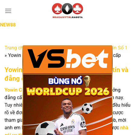
Skip
to
content
NEW88
Trang chủ
»
Review nhà cái - Top Các Nhà Cái Uy Tín Số 1
×
»
Yowin Club – Cổng game cá cược uy tín và đẳng cấp
Yowin Club – Cổng game cá cược uy tín và
đẳng cấp
Yowin Club
là địa chỉ cung cấp các trò chơi đổi thưởng
đẳng cấp và vô cùng có sức hút trên thị trường hiện nay.
Tuy nhiên, không phải anh em game thủ nào cũng đều hiểu
rõ về đơn vị này để từ đó yên tâm tạo tài khoản cá cược
tham gia. Theo đó, để có thể hiểu hơn về Yowin Club, mời
anh em hãy cùng đến với phần nội dung bài viết được
nhà