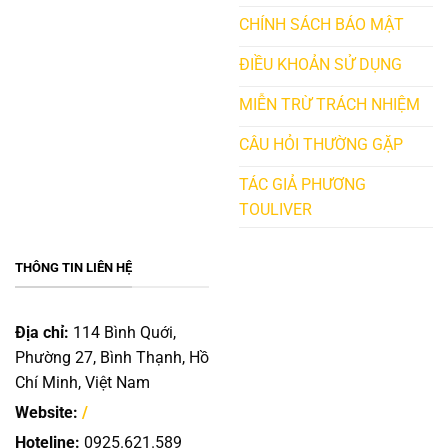
CHÍNH SÁCH BÁO MẬT
ĐIỀU KHOẢN SỬ DỤNG
MIỄN TRỪ TRÁCH NHIỆM
CÂU HỎI THƯỜNG GẶP
TÁC GIẢ PHƯƠNG
TOULIVER
THÔNG TIN LIÊN HỆ
Địa chỉ:
114 Bình Quới,
Phường 27, Bình Thạnh, Hồ
Chí Minh, Việt Nam
Website:
/
Hoteline:
0925.621.589