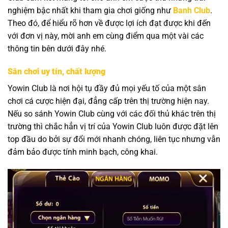
nghiệm bậc nhất khi tham gia chơi giống như
Banh Club
.
Theo đó, để hiểu rõ hơn về được lợi ích đạt được khi đến
với đơn vị này, mời anh em cùng điểm qua một vài các
thông tin bên dưới đây nhé.
Sân chơi uy tín, chất lượng
Yowin Club là nơi hội tụ đầy đủ mọi yếu tố của một sân
chơi cá cược hiện đại, đẳng cấp trên thị trường hiện nay.
Nếu so sánh Yowin Club cùng với các đối thủ khác trên thị
trường thì chắc hẳn vị trí của Yowin Club luôn được đặt lên
top đầu do bởi sự đổi mới nhanh chóng, liên tục nhưng vẫn
đảm bảo được tính minh bạch, công khai.