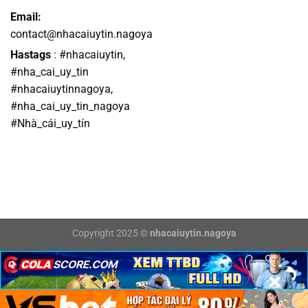
Email:
contact@nhacaiuytin.nagoya
Hastags
: #nhacaiuytin,
#nha_cai_uy_tin
#nhacaiuytinnagoya,
#nha_cai_uy_tin_nagoya
#Nhà_cái_uy_tín
Copyright 2025 ©
nhacaiuytin.nagoya
×
×
×