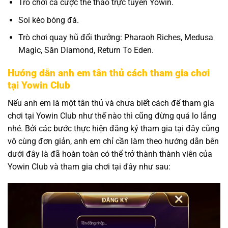
Trò chơi cá cược thể thao trực tuyến Yowin.
Soi kèo bóng đá.
Trò chơi quay hũ đổi thưởng: Pharaoh Riches, Medusa
Magic, Săn Diamond, Return To Eden.
Hướng dẫn anh em tân thủ cách tham gia chơi
tại Yowin Club
Nếu anh em là một tân thủ và chưa biết cách để tham gia
chơi tại Yowin Club như thế nào thì cũng đừng quá lo lắng
nhé. Bởi các bước thực hiện đăng ký tham gia tại đây cũng
vô cùng đơn giản, anh em chỉ cần làm theo hướng dẫn bên
dưới đây là đã hoàn toàn có thể trở thành thành viên của
Yowin Club và tham gia chơi tại đây như sau: