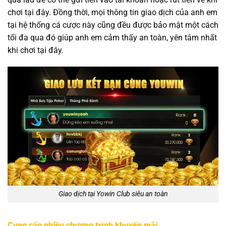
chơi tại đây. Đồng thời, mọi thông tin giao dịch của anh em
tại hệ thống cá cược này cũng đều được bảo mật một cách
tối đa qua đó giúp anh em cảm thấy an toàn, yên tâm nhất
khi chơi tại đây.
Giao dịch tại Yowin Club siêu an toàn
Cung cấp nhiều chương trình khuyến mãi