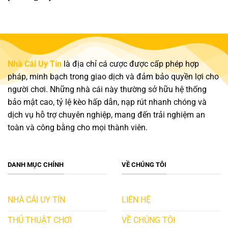
Nhà Cái Uy Tín
là địa chỉ cá cược được cấp phép hợp
pháp, minh bạch trong giao dịch và đảm bảo quyền lợi cho
người chơi. Những nhà cái này thường sở hữu hệ thống
bảo mật cao, tỷ lệ kèo hấp dẫn, nạp rút nhanh chóng và
dịch vụ hỗ trợ chuyên nghiệp, mang đến trải nghiệm an
toàn và công bằng cho mọi thành viên.
DANH MỤC CHÍNH
VỀ CHÚNG TÔI
NHÀ CÁI UY TÍN
LIÊN HỆ
THỦ THUẬT CHƠI
VỀ CHÚNG TÔI