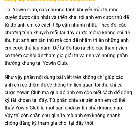
Tại Yowin Club, các chương trình khuyến mãi thường
xuyên được cập nhật và triển khai tới anh em cược thủ để
từ đó anh em có cách tiếp cận nhanh nhất. Theo đó, các
chương trình khuyến mãi tại đây được mở ra không chỉ để
thu hút anh em tân thủ mà còn để nhằm tri ân những anh
em cược thủ lâu năm. Để từ đó tạo ra cho các thành viên
có thêm cơ hội để tham gia giải trí và rinh về những phần
thưởng khủng tại Yowin Club.
Như vậy phần nội dung bài viết trên không chỉ giúp các
anh em có thêm được thông tin liên quan tới địa chỉ cá
cược Yowin Club mà qua đó anh em còn biết cách để đăng
ký tài khoản tại đây. Từ phần chia sẻ trên anh em có thể
thấy Yowin Club là một sân chơi uy tín phải không nào.
Vậy thì còn chần chừ gì nữa mà anh em không nhanh
chóng đăng ký tham gia chơi tại đây thôi.