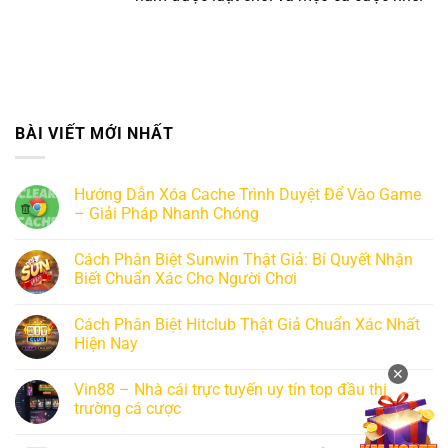
BÀI VIẾT MỚI NHẤT
Hướng Dẫn Xóa Cache Trình Duyệt Để Vào Game
– Giải Pháp Nhanh Chóng
Cách Phân Biệt Sunwin Thật Giả: Bí Quyết Nhận
Biết Chuẩn Xác Cho Người Chơi
Cách Phân Biệt Hitclub Thật Giả Chuẩn Xác Nhất
Hiện Nay
✕
Vin88 – Nhà cái trực tuyến uy tín top đầu thị
trường cá cược