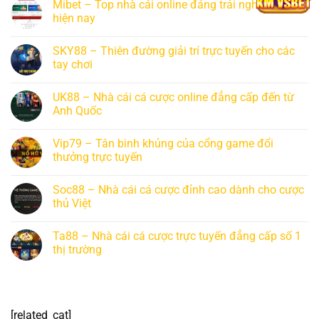
Mibet – Top nhà cái online đáng trải nghiệm nhất
hiện nay
SKY88 – Thiên đường giải trí trực tuyến cho các
tay chơi
UK88 – Nhà cái cá cược online đẳng cấp đến từ
Anh Quốc
Vip79 – Tân binh khủng của cổng game đổi
thưởng trực tuyến
Soc88 – Nhà cái cá cược đỉnh cao dành cho cược
thủ Việt
Ta88 – Nhà cái cá cược trực tuyến đẳng cấp số 1
thị trường
[related_cat]