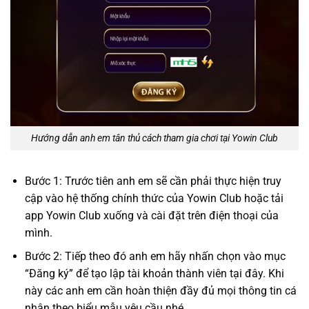
Hướng dẫn anh em tân thủ cách tham gia chơi tại Yowin Club
Bước 1: Trước tiên anh em sẽ cần phải thực hiện truy
cập vào hệ thống chính thức của Yowin Club hoặc tải
app Yowin Club xuống và cài đặt trên điện thoại của
mình.
Bước 2: Tiếp theo đó anh em hãy nhấn chọn vào mục
“Đăng ký” để tạo lập tài khoản thành viên tại đây. Khi
này các anh em cần hoàn thiện đầy đủ mọi thông tin cá
nhân theo biểu mẫu yêu cầu nhé.