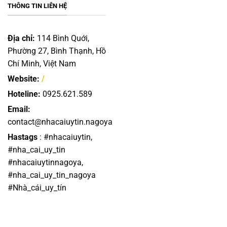
THÔNG TIN LIÊN HỆ
Địa chỉ:
114 Bình Quới,
Phường 27, Bình Thạnh, Hồ
Chí Minh, Việt Nam
Website:
/
Hoteline:
0925.621.589
Email:
contact@nhacaiuytin.nagoya
Hastags
: #nhacaiuytin,
#nha_cai_uy_tin
#nhacaiuytinnagoya,
#nha_cai_uy_tin_nagoya
#Nhà_cái_uy_tín