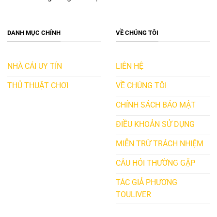
DANH MỤC CHÍNH
VỀ CHÚNG TÔI
NHÀ CÁI UY TÍN
LIÊN HỆ
THỦ THUẬT CHƠI
VỀ CHÚNG TÔI
CHÍNH SÁCH BÁO MẬT
ĐIỀU KHOẢN SỬ DỤNG
MIỄN TRỪ TRÁCH NHIỆM
CÂU HỎI THƯỜNG GẶP
TÁC GIẢ PHƯƠNG
TOULIVER