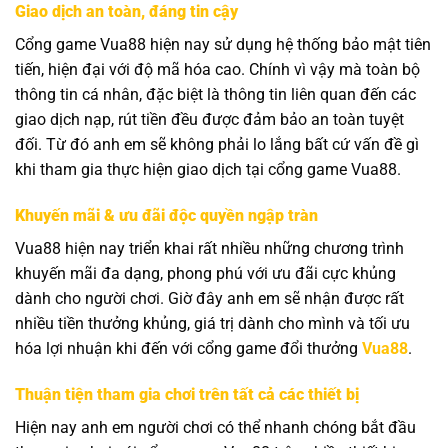
Giao dịch an toàn, đáng tin cậy
Cổng game Vua88 hiện nay sử dụng hệ thống bảo mật tiên
tiến, hiện đại với độ mã hóa cao. Chính vì vậy mà toàn bộ
thông tin cá nhân, đặc biệt là thông tin liên quan đến các
giao dịch nạp, rút tiền đều được đảm bảo an toàn tuyệt
đối. Từ đó anh em sẽ không phải lo lắng bất cứ vấn đề gì
khi tham gia thực hiện giao dịch tại cổng game Vua88.
Khuyến mãi & ưu đãi độc quyền ngập tràn
Vua88 hiện nay triển khai rất nhiều những chương trình
khuyến mãi đa dạng, phong phú với ưu đãi cực khủng
dành cho người chơi. Giờ đây anh em sẽ nhận được rất
nhiều tiền thưởng khủng, giá trị dành cho mình và tối ưu
hóa lợi nhuận khi đến với cổng game đổi thưởng
Vua88
.
Thuận tiện tham gia chơi trên tất cả các thiết bị
Hiện nay anh em người chơi có thể nhanh chóng bắt đầu