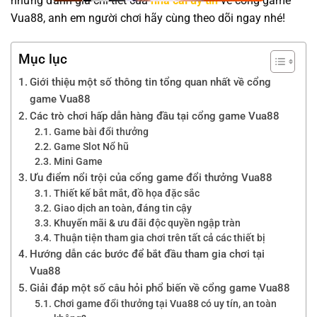
những đánh giá chi tiết của
nhà cái uy tín
về cổng game
Vua88, anh em người chơi hãy cùng theo dõi ngay nhé!
Mục lục
Giới thiệu một số thông tin tổng quan nhất về cổng
game Vua88
Các trò chơi hấp dẫn hàng đầu tại cổng game Vua88
Game bài đổi thưởng
Game Slot Nổ hũ
Mini Game
Ưu điểm nổi trội của cổng game đổi thưởng Vua88
Thiết kế bắt mắt, đồ họa đặc sắc
Giao dịch an toàn, đáng tin cậy
Khuyến mãi & ưu đãi độc quyền ngập tràn
Thuận tiện tham gia chơi trên tất cả các thiết bị
Hướng dẫn các bước để bắt đầu tham gia chơi tại
Vua88
Giải đáp một số câu hỏi phổ biến về cổng game Vua88
Chơi game đổi thưởng tại Vua88 có uy tín, an toàn