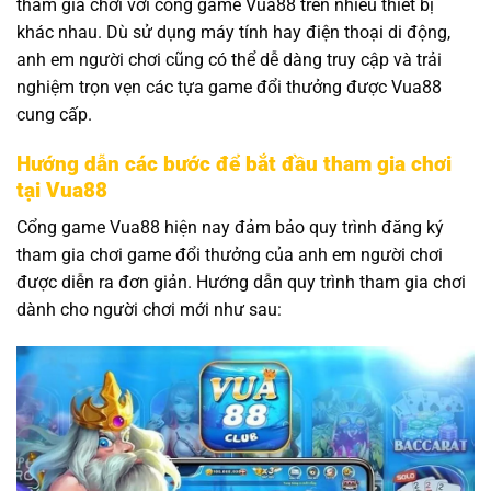
tham gia chơi với cổng game Vua88 trên nhiều thiết bị
khác nhau. Dù sử dụng máy tính hay điện thoại di động,
anh em người chơi cũng có thể dễ dàng truy cập và trải
nghiệm trọn vẹn các tựa game đổi thưởng được Vua88
cung cấp.
Hướng dẫn các bước để bắt đầu tham gia chơi
tại Vua88
Cổng game Vua88 hiện nay đảm bảo quy trình đăng ký
tham gia chơi game đổi thưởng của anh em người chơi
được diễn ra đơn giản. Hướng dẫn quy trình tham gia chơi
dành cho người chơi mới như sau: