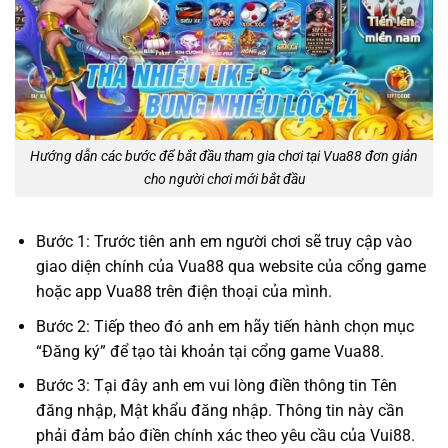
Hướng dẫn các bước để bắt đầu tham gia chơi tại Vua88 đơn giản
cho người chơi mới bắt đầu
Bước 1: Trước tiên anh em người chơi sẽ truy cập vào
giao diện chính của Vua88 qua website của cổng game
hoặc app Vua88 trên điện thoại của mình.
Bước 2: Tiếp theo đó anh em hãy tiến hành chọn mục
“Đăng ký” để tạo tài khoản tại cổng game Vua88.
Bước 3: Tại đây anh em vui lòng điền thông tin Tên
đăng nhập, Mật khẩu đăng nhập. Thông tin này cần
phải đảm bảo điền chính xác theo yêu cầu của Vui88.