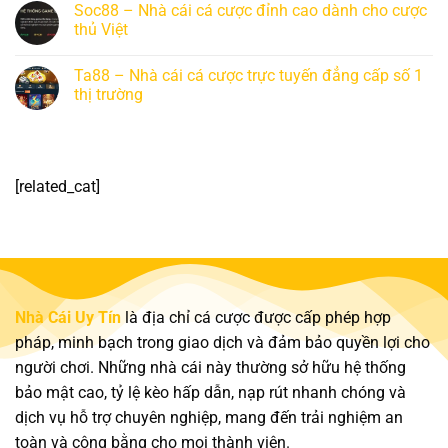
Soc88 – Nhà cái cá cược đỉnh cao dành cho cược
thủ Việt
Ta88 – Nhà cái cá cược trực tuyến đẳng cấp số 1
thị trường
[related_cat]
Nhà Cái Uy Tín
là địa chỉ cá cược được cấp phép hợp
pháp, minh bạch trong giao dịch và đảm bảo quyền lợi cho
người chơi. Những nhà cái này thường sở hữu hệ thống
bảo mật cao, tỷ lệ kèo hấp dẫn, nạp rút nhanh chóng và
dịch vụ hỗ trợ chuyên nghiệp, mang đến trải nghiệm an
toàn và công bằng cho mọi thành viên.