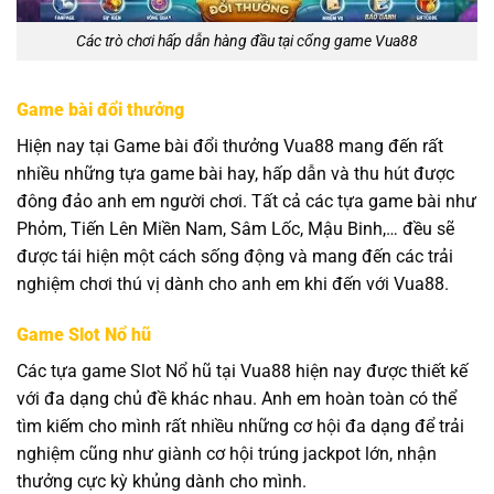
Các trò chơi hấp dẫn hàng đầu tại cổng game Vua88
Game bài đổi thưởng
Hiện nay tại Game bài đổi thưởng Vua88 mang đến rất
nhiều những tựa game bài hay, hấp dẫn và thu hút được
đông đảo anh em người chơi. Tất cả các tựa game bài như
Phỏm, Tiến Lên Miền Nam, Sâm Lốc, Mậu Binh,… đều sẽ
được tái hiện một cách sống động và mang đến các trải
nghiệm chơi thú vị dành cho anh em khi đến với Vua88.
Game Slot Nổ hũ
Các tựa game Slot Nổ hũ tại Vua88 hiện nay được thiết kế
với đa dạng chủ đề khác nhau. Anh em hoàn toàn có thể
tìm kiếm cho mình rất nhiều những cơ hội đa dạng để trải
nghiệm cũng như giành cơ hội trúng jackpot lớn, nhận
thưởng cực kỳ khủng dành cho mình.