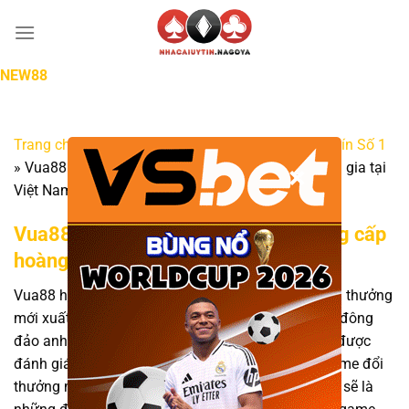
Skip
to
content
NEW88
Trang chủ
»
Review nhà cái - Top Các Nhà Cái Uy Tín Số 1
×
»
Vua88 – Cổng game đổi thưởng đẳng cấp hoàng gia tại
Việt Nam
Vua88 – Cổng game đổi thưởng đẳng cấp
hoàng gia tại Việt Nam
Vua88 hiện nay là một trong những cổng game đổi thưởng
mới xuất hiện tại Việt Nam nhưng lại thu hút được đông
đảo anh em người chơi tham gia. Cổng game này được
đánh giá rất cao về chất lượng trải nghiệm chơi game đổi
thưởng mang đến cho người chơi. Bài viết sau đây sẽ là