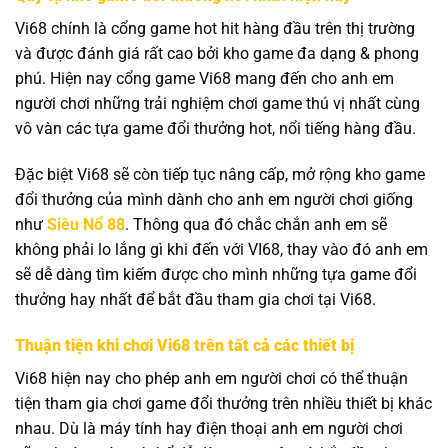
Vi68 chính là cổng game hot hit hàng đầu trên thị trường
và được đánh giá rất cao bởi kho game đa dạng & phong
phú. Hiện nay cổng game Vi68 mang đến cho anh em
người chơi những trải nghiệm chơi game thú vị nhất cùng
vô vàn các tựa game đổi thưởng hot, nổi tiếng hàng đầu.
Đặc biệt Vi68 sẽ còn tiếp tục nâng cấp, mở rộng kho game
đổi thưởng của mình dành cho anh em người chơi giống
như
Siêu Nổ 88
. Thông qua đó chắc chắn anh em sẽ
không phải lo lắng gì khi đến với VI68, thay vào đó anh em
sẽ dễ dàng tìm kiếm được cho mình những tựa game đổi
thưởng hay nhất để bắt đầu tham gia chơi tại Vi68.
Thuận tiện khi chơi Vi68 trên tất cả các thiết bị
Vi68 hiện nay cho phép anh em người chơi có thể thuận
tiện tham gia chơi game đổi thưởng trên nhiều thiết bị khác
nhau. Dù là máy tính hay điện thoại anh em người chơi