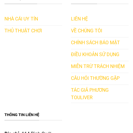
NHÀ CÁI UY TÍN
LIÊN HỆ
THỦ THUẬT CHƠI
VỀ CHÚNG TÔI
CHÍNH SÁCH BÁO MẬT
ĐIỀU KHOẢN SỬ DỤNG
MIỄN TRỪ TRÁCH NHIỆM
CÂU HỎI THƯỜNG GẶP
TÁC GIẢ PHƯƠNG
TOULIVER
THÔNG TIN LIÊN HỆ