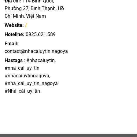
Địa chỉ:
114 Bình Quới,
Phường 27, Bình Thạnh, Hồ
Chí Minh, Việt Nam
Website:
/
Hoteline:
0925.621.589
Email:
contact@nhacaiuytin.nagoya
Hastags
: #nhacaiuytin,
#nha_cai_uy_tin
#nhacaiuytinnagoya,
#nha_cai_uy_tin_nagoya
#Nhà_cái_uy_tín