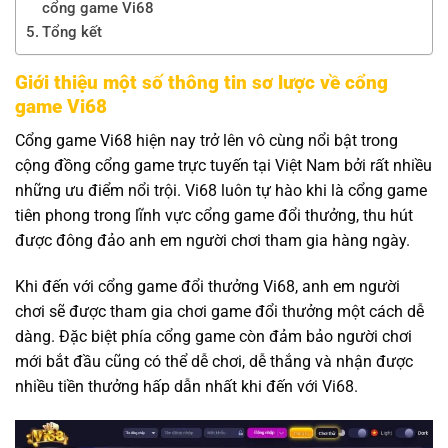
cổng game Vi68
Tổng kết
Giới thiệu một số thông tin sơ lược về cổng
game Vi68
Cổng game Vi68 hiện nay trở lên vô cùng nổi bật trong
cộng đồng cổng game trực tuyến tại Việt Nam bởi rất nhiều
những ưu điểm nổi trội. Vi68 luôn tự hào khi là cổng game
tiên phong trong lĩnh vực cổng game đổi thưởng, thu hút
được đông đảo anh em người chơi tham gia hàng ngày.
Khi đến với cổng game đổi thưởng Vi68, anh em người
chơi sẽ được tham gia chơi game đổi thưởng một cách dễ
dàng. Đặc biệt phía cổng game còn đảm bảo người chơi
mới bắt đầu cũng có thể dễ chơi, dễ thắng và nhận được
nhiều tiền thưởng hấp dẫn nhất khi đến với Vi68.