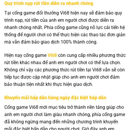
Quy trình nạp rút tiền diễn ra nhanh chóng
Tại cổng game đổi thưởng Vi68 hiện nay sẽ đảm bảo quy
trình nạp, rút tiền của anh em người chơi được diễn ra
nhanh chóng nhất. Phía cổng game cũng nỗ lực cải tiến hệ
thống để người chơi có thể thực hiện các thao tác đơn giản
mà vẫn đảm bảo giao dịch 100% thành công.
Hiện nay cổng game
Vi68
còn cung cấp nhiều phương thức
rút tiền khác nhau để anh em người chơi có thể lựa chọn.
Không chỉ vậy các phương thức rút tiền tại Vi68 vẫn sẽ còn
tiếp tục được cập nhật giúp cho anh em người chơi đảm
bảo thuận tiện nhất khi thực hiện giao dịch.
Khuyến mãi hấp dẫn hàng ngày đặc biệt hấp dẫn
Cổng game Vi68 mới mục tiêu trở thành nền tảng giúp cho
anh em người chơi làm giàu nhanh chóng, phía cổng game
đã không ngừng mang đến những chương trình khuyến
mãi đặc biệt hấp dẫn cho người chơi. Giờ đây anh em