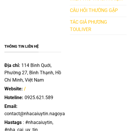
CÂU HỎI THƯỜNG GẶP
TÁC GIẢ PHƯƠNG
TOULIVER
THÔNG TIN LIÊN HỆ
Địa chỉ:
114 Bình Quới,
Phường 27, Bình Thạnh, Hồ
Chí Minh, Việt Nam
Website:
/
Hoteline:
0925.621.589
Email:
contact@nhacaiuytin.nagoya
Hastags
: #nhacaiuytin,
#nha_cai_uy_tin