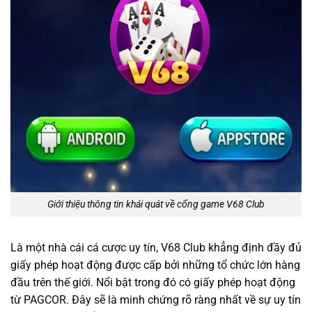
Giới thiệu thông tin khái quát về cổng game V68 Club
Là một nhà cái cá cược uy tín, V68 Club khẳng định đầy đủ
giấy phép hoạt động được cấp bởi những tổ chức lớn hàng
đầu trên thế giới. Nổi bật trong đó có giấy phép hoạt động
từ PAGCOR. Đây sẽ là minh chứng rõ ràng nhất về sự uy tín