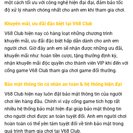
một cách tối ưu với công nghệ hiện đại đại, đảm bảo tốc
độ xử lý nhanh chóng nhất cho anh em khi tham gia chơi.
Khuyến mãi, ưu đãi đặc biệt tại V68 Club
V68 Club hiện nay có hàng loạt những chương trình
khuyến mãi, ưu đãi đặc biệt hấp dẫn dành cho anh em
người chơi. Giờ đây anh em sẽ nhận được những ưu đãi,
khuyến mãi như: hoàn tiền cược, tặng thưởng định kỳ,
nhận khuyến mãi độc quyền cho thành viên VIP khi đến với
cổng game V68 Club tham gia chơi game đổi thưởng.
Bảo mật thông tin cá nhân an toàn & hệ thống hiện đại
V68 Club hiện nay luôn đặt bảo mật thông tin của người
chơi lên hàng đầu. Chính vì vậy cổng game tích hợp rất
nhiều hệ thống bảo mật hiện đại giúp bảo mật thông tin
cho người chơi được an toàn tuyệt đối. Anh em người chơi
hoàn toàn có thể yên tâm tuyệt đối về tính bảo mật trong
quá trình tham gia chơi tại V68 Club.