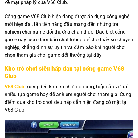
về mặt pháp lý của V68 Club.
Cổng game V68 Club hiện đang được áp dụng công nghệ
mới hiện đại, tân tiến hàng đầu mang đến những trải
nghiệm chơi game đổi thưởng chân thực. Đặc biệt cổng
game này luôn đảm bảo chất lượng để cho thấy sự chuyên
nghiệp, khẳng định sự uy tín và đảm bảo khi người chơi
chọn tham gia chơi game đổi thưởng tại đây.
Kho trò chơi siêu hấp dẫn tại cổng game V68
Club
V68 Club
mang đến kho trò chơi đa dạng, hấp dẫn với rất
nhiều tựa game hay để anh em người chơi tham gia. Cùng
điểm qua kho trò chơi siêu hấp dẫn hiện đang có mặt tại
V68 Club: