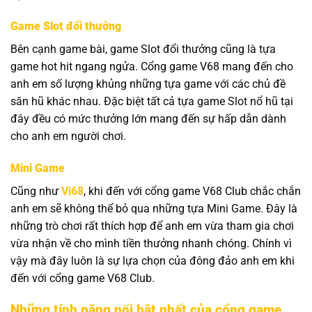
Game Slot đổi thưởng
Bên cạnh game bài, game Slot đổi thưởng cũng là tựa
game hot hit ngang ngửa. Cổng game V68 mang đến cho
anh em số lượng khủng những tựa game với các chủ đề
săn hũ khác nhau. Đặc biệt tất cả tựa game Slot nổ hũ tại
đây đều có mức thưởng lớn mang đến sự hấp dẫn dành
cho anh em người chơi.
Mini Game
Cũng như
Vi68
, khi đến với cổng game V68 Club chắc chắn
anh em sẽ không thể bỏ qua những tựa Mini Game. Đây là
những trò chơi rất thích hợp để anh em vừa tham gia chơi
vừa nhận về cho mình tiền thưởng nhanh chóng. Chính vì
vậy mà đây luôn là sự lựa chọn của đông đảo anh em khi
đến với cổng game V68 Club.
Những tính năng nổi bật nhất của cổng game