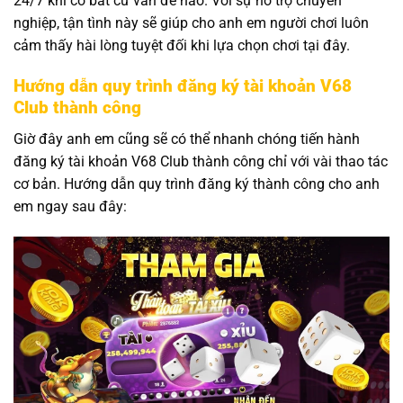
24/7 khi có bất cứ vấn đề nào. Với sự hỗ trợ chuyên
nghiệp, tận tình này sẽ giúp cho anh em người chơi luôn
cảm thấy hài lòng tuyệt đối khi lựa chọn chơi tại đây.
Hướng dẫn quy trình đăng ký tài khoản V68
Club thành công
Giờ đây anh em cũng sẽ có thể nhanh chóng tiến hành
đăng ký tài khoản V68 Club thành công chỉ với vài thao tác
cơ bản. Hướng dẫn quy trình đăng ký thành công cho anh
em ngay sau đây: