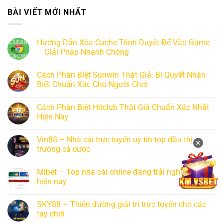
BÀI VIẾT MỚI NHẤT
Hướng Dẫn Xóa Cache Trình Duyệt Để Vào Game
– Giải Pháp Nhanh Chóng
Cách Phân Biệt Sunwin Thật Giả: Bí Quyết Nhận
Biết Chuẩn Xác Cho Người Chơi
Cách Phân Biệt Hitclub Thật Giả Chuẩn Xác Nhất
Hiện Nay
Vin88 – Nhà cái trực tuyến uy tín top đầu thị
✕
trường cá cược
Mibet – Top nhà cái online đáng trải nghiệm nhất
hiện nay
SKY88 – Thiên đường giải trí trực tuyến cho các
tay chơi