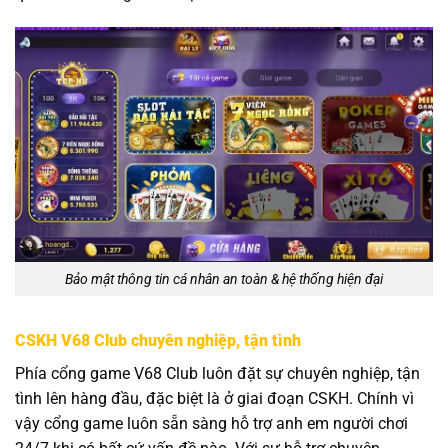
Bảo mật thông tin cá nhân an toàn & hệ thống hiện đại
CSKH V68 Club chuyên nghiệp, tận tình
Phía cổng game V68 Club luôn đặt sự chuyên nghiệp, tận
tình lên hàng đầu, đặc biệt là ở giai đoạn CSKH. Chính vì
vậy cổng game luôn sẵn sàng hỗ trợ anh em người chơi