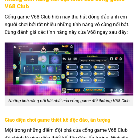
V68 Club
Cổng game V68 Club hiện nay thu hút đông đảo anh em
người chơi bởi rất nhiều những tính năng vô cùng nổi bật.
Cùng đánh giá các tính năng này của V68 ngay sau đây:
Những tính năng nổi bật nhất của cổng game đổi thưởng V68 Club
Giao diện chơi game thiết kế độc đáo, ấn tượng
Một trong những điểm đột phá của cổng game V68 Club
đó chính là giao diện thiết kế độc đáo, ấn tượng. Website