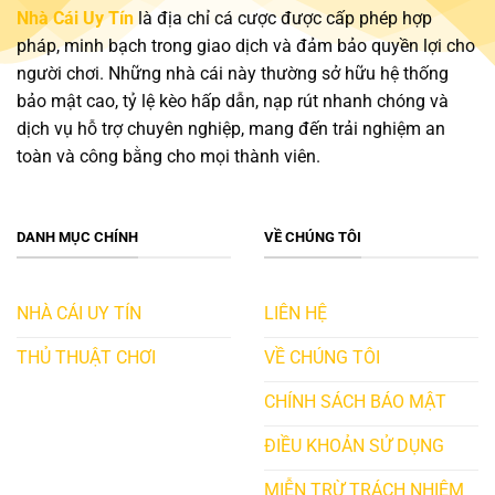
Nhà Cái Uy Tín
là địa chỉ cá cược được cấp phép hợp
pháp, minh bạch trong giao dịch và đảm bảo quyền lợi cho
người chơi. Những nhà cái này thường sở hữu hệ thống
bảo mật cao, tỷ lệ kèo hấp dẫn, nạp rút nhanh chóng và
dịch vụ hỗ trợ chuyên nghiệp, mang đến trải nghiệm an
toàn và công bằng cho mọi thành viên.
DANH MỤC CHÍNH
VỀ CHÚNG TÔI
NHÀ CÁI UY TÍN
LIÊN HỆ
THỦ THUẬT CHƠI
VỀ CHÚNG TÔI
CHÍNH SÁCH BÁO MẬT
ĐIỀU KHOẢN SỬ DỤNG
MIỄN TRỪ TRÁCH NHIỆM