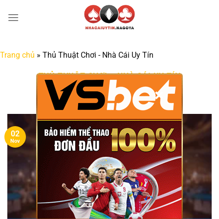
Skip
to
content
Trang chủ
»
Thủ Thuật Chơi - Nhà Cái Uy Tín
THỦ THUẬT CHƠI – NHÀ CÁI UY TÍN
×
02
Nov