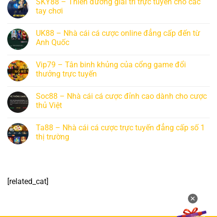
SKY88 – Thiên đường giải trí trực tuyến cho các
tay chơi
UK88 – Nhà cái cá cược online đẳng cấp đến từ
Anh Quốc
Vip79 – Tân binh khủng của cổng game đổi
thưởng trực tuyến
Soc88 – Nhà cái cá cược đỉnh cao dành cho cược
thủ Việt
Ta88 – Nhà cái cá cược trực tuyến đẳng cấp số 1
thị trường
[related_cat]
✕