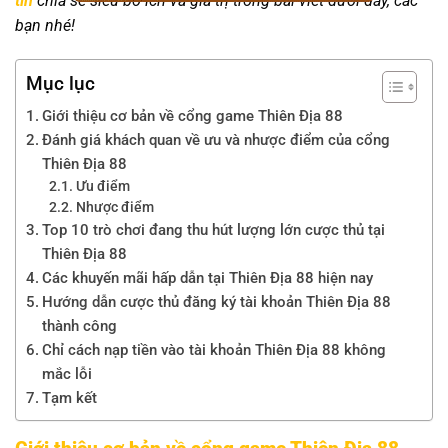
tín
chia sẻ siêu bổ ích và giá trị trong bài viết dưới đây, các
bạn nhé!
Mục lục
Giới thiệu cơ bản về cổng game Thiên Địa 88
Đánh giá khách quan về ưu và nhược điểm của cổng
Thiên Địa 88
Ưu điểm
Nhược điểm
Top 10 trò chơi đang thu hút lượng lớn cược thủ tại
Thiên Địa 88
Các khuyến mãi hấp dẫn tại Thiên Địa 88 hiện nay
Hướng dẫn cược thủ đăng ký tài khoản Thiên Địa 88
thành công
Chỉ cách nạp tiền vào tài khoản Thiên Địa 88 không
mắc lỗi
Tạm kết