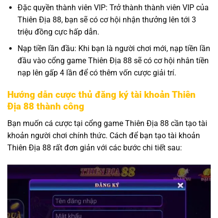
Đặc quyền thành viên VIP: Trở thành thành viên VIP của
Thiên Địa 88, bạn sẽ có cơ hội nhận thưởng lên tới 3
triệu đồng cực hấp dẫn.
Nạp tiền lần đầu: Khi bạn là người chơi mới, nạp tiền lần
đầu vào cổng game Thiên Địa 88 sẽ có cơ hội nhân tiền
nạp lên gấp 4 lần để có thêm vốn cược giải trí.
Hướng dẫn cược thủ đăng ký tài khoản Thiên
Địa 88 thành công
Bạn muốn cá cược tại cổng game Thiên Địa 88 cần tạo tài
khoản người chơi chính thức. Cách để bạn tạo tài khoản
Thiên Địa 88 rất đơn giản với các bước chi tiết sau: