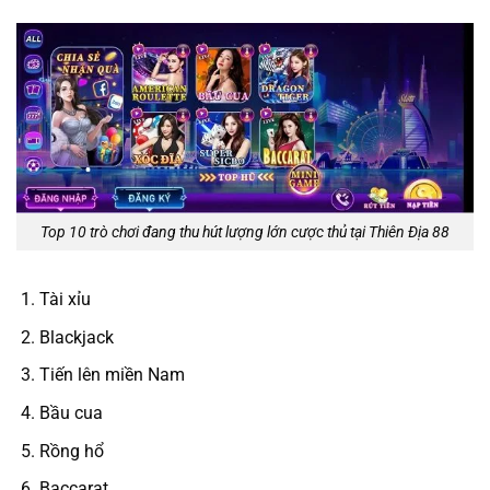
Top 10 trò chơi đang thu hút lượng lớn cược thủ tại Thiên Địa 88
Tài xỉu
Blackjack
Tiến lên miền Nam
Bầu cua
Rồng hổ
Baccarat