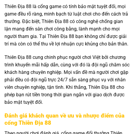
Thiên Địa 88 là cổng game có tính bảo mật tuyệt đối, mọi
game đều rõ ràng, minh bạch từ luật chơi cho đến cách trả
thưởng. Đặc biệt, Thiên Địa 88 có công nghệ chống gian
lận mang đến sân chơi công bằng, lành mạnh cho mọi
người tham gia. Tại Thiên Địa 88 bạn không chỉ được giải
trí mà còn có thể thu về lợi nhuận cực khủng cho bản thân.
Thiên Địa 88 cung chinh phục người chơi Việt bởi chương
trình khuyến mãi hấp dẫn, cùng với đó là đội ngũ chăm sóc
khách hàng chuyên nghiệp. Mọi vấn đề mà người chơi gặp
phải đều có đội ngũ trực 24/7 sẵn sàng phục vụ với nhân
viên chuyên nghiệp, tận tình. Khi thắng, Thiên Địa 88 cho
phép bạn rút tiền trong thời gian ngắn với giao dịch được
bảo mật tuyệt đối.
Đánh giá khách quan về ưu và nhược điểm của
cổng Thiên Địa 88
Theo người chơi đánh giá, cổng game đổi thưởng Thiên