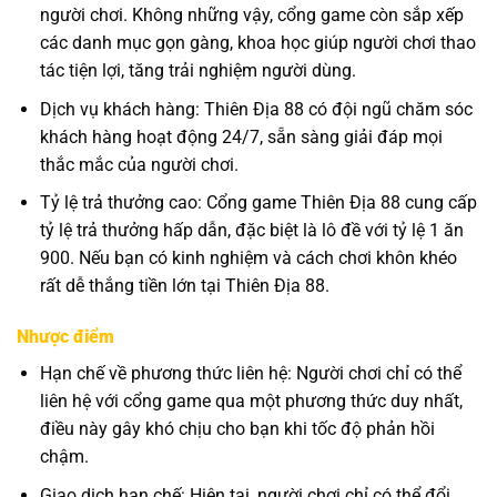
người chơi. Không những vậy, cổng game còn sắp xếp
các danh mục gọn gàng, khoa học giúp người chơi thao
tác tiện lợi, tăng trải nghiệm người dùng.
Dịch vụ khách hàng: Thiên Địa 88 có đội ngũ chăm sóc
khách hàng hoạt động 24/7, sẵn sàng giải đáp mọi
thắc mắc của người chơi.
Tỷ lệ trả thưởng cao: Cổng game Thiên Địa 88 cung cấp
tỷ lệ trả thưởng hấp dẫn, đặc biệt là lô đề với tỷ lệ 1 ăn
900. Nếu bạn có kinh nghiệm và cách chơi khôn khéo
rất dễ thắng tiền lớn tại Thiên Địa 88.
Nhược điểm
Hạn chế về phương thức liên hệ: Người chơi chỉ có thể
liên hệ với cổng game qua một phương thức duy nhất,
điều này gây khó chịu cho bạn khi tốc độ phản hồi
chậm.
Giao dịch hạn chế: Hiện tại, người chơi chỉ có thể đổi