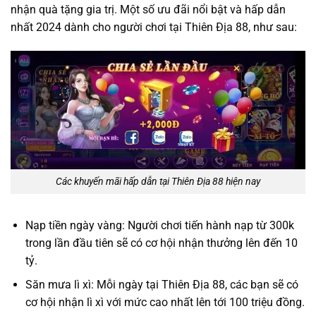
nhận quà tặng gia trị. Một số ưu đãi nổi bật và hấp dẫn
nhất 2024 dành cho người chơi tại Thiên Địa 88, như sau:
Các khuyến mãi hấp dẫn tại Thiên Địa 88 hiện nay
Nạp tiền ngày vàng: Người chơi tiến hành nạp từ 300k
trong lần đầu tiên sẽ có cơ hội nhận thưởng lên đến 10
tỷ.
Săn mưa lì xì: Mỗi ngày tại Thiên Địa 88, các bạn sẽ có
cơ hội nhận lì xì với mức cao nhất lên tới 100 triệu đồng.