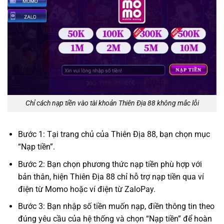
Chỉ cách nạp tiền vào tài khoản Thiên Địa 88 không mắc lỗi
Bước 1: Tại trang chủ của Thiên Địa 88, bạn chọn mục
“Nạp tiền”.
Bước 2: Bạn chọn phương thức nạp tiền phù hợp với
bản thân, hiện Thiên Địa 88 chỉ hỗ trợ nạp tiền qua ví
điện từ Momo hoặc ví điện từ ZaloPay.
Bước 3: Bạn nhập số tiền muốn nạp, điền thông tin theo
đúng yêu cầu của hệ thống và chọn “Nạp tiền” để hoàn