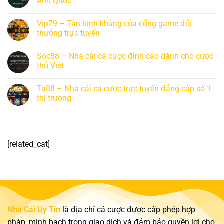
Anh Quốc
Vip79 – Tân binh khủng của cổng game đổi
thưởng trực tuyến
Soc88 – Nhà cái cá cược đỉnh cao dành cho cược
thủ Việt
Ta88 – Nhà cái cá cược trực tuyến đẳng cấp số 1
thị trường
[related_cat]
Nhà Cái Uy Tín
là địa chỉ cá cược được cấp phép hợp
pháp, minh bạch trong giao dịch và đảm bảo quyền lợi cho