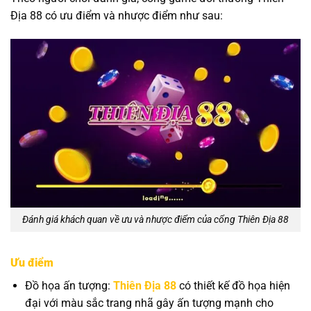
Địa 88 có ưu điểm và nhược điểm như sau:
Đánh giá khách quan về ưu và nhược điểm của cổng Thiên Địa 88
Ưu điểm
Đồ họa ấn tượng:
Thiên Địa 88
có thiết kế đồ họa hiện
đại với màu sắc trang nhã gây ấn tượng mạnh cho