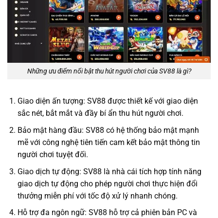
Những ưu điểm nổi bật thu hút người chơi của SV88 là gì?
Giao diện ấn tượng: SV88 được thiết kế với giao diện
sắc nét, bắt mắt và đầy bí ẩn thu hút người chơi.
Bảo mật hàng đầu: SV88 có hệ thống bảo mật mạnh
mẽ với công nghệ tiên tiến cam kết bảo mật thông tin
người chơi tuyệt đối.
Giao dịch tự động: SV88 là nhà cái tích hợp tính năng
giao dịch tự động cho phép người chơi thực hiện đổi
thưởng miễn phí với tốc độ xử lý nhanh chóng.
Hỗ trợ đa ngôn ngữ: SV88 hỗ trợ cả phiên bản PC và