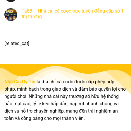
Ta88 – Nhà cái cá cược trực tuyến đẳng cấp số 1
thị trường
[related_cat]
Nhà Cái Uy Tín
là địa chỉ cá cược được cấp phép hợp
pháp, minh bạch trong giao dịch và đảm bảo quyền lợi cho
người chơi. Những nhà cái này thường sở hữu hệ thống
bảo mật cao, tỷ lệ kèo hấp dẫn, nạp rút nhanh chóng và
dịch vụ hỗ trợ chuyên nghiệp, mang đến trải nghiệm an
toàn và công bằng cho mọi thành viên.