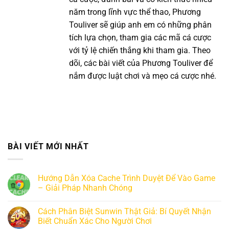
năm trong lĩnh vực thể thao, Phương
Touliver sẽ giúp anh em có những phân
tích lựa chọn, tham gia các mã cá cược
với tỷ lệ chiến thắng khi tham gia. Theo
dõi, các bài viết của Phương Touliver để
nắm được luật chơi và mẹo cá cược nhé.
BÀI VIẾT MỚI NHẤT
Hướng Dẫn Xóa Cache Trình Duyệt Để Vào Game
– Giải Pháp Nhanh Chóng
Cách Phân Biệt Sunwin Thật Giả: Bí Quyết Nhận
Biết Chuẩn Xác Cho Người Chơi