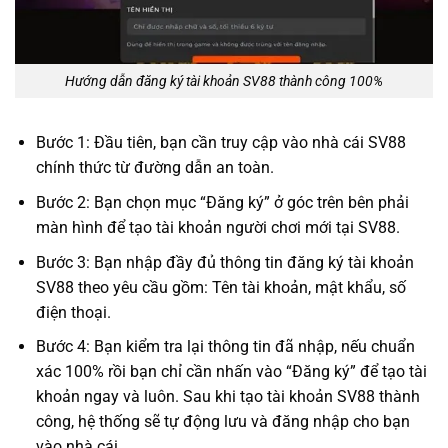
Hướng dẫn đăng ký tài khoản SV88 thành công 100%
Bước 1: Đầu tiên, bạn cần truy cập vào nhà cái SV88
chính thức từ đường dẫn an toàn.
Bước 2: Bạn chọn mục “Đăng ký” ở góc trên bên phải
màn hình để tạo tài khoản người chơi mới tại SV88.
Bước 3: Bạn nhập đầy đủ thông tin đăng ký tài khoản
SV88 theo yêu cầu gồm: Tên tài khoản, mật khẩu, số
điện thoại.
Bước 4: Bạn kiểm tra lại thông tin đã nhập, nếu chuẩn
xác 100% rồi bạn chỉ cần nhấn vào “Đăng ký” để tạo tài
khoản ngay và luôn. Sau khi tạo tài khoản SV88 thành
công, hệ thống sẽ tự động lưu và đăng nhập cho bạn
vào nhà cái.