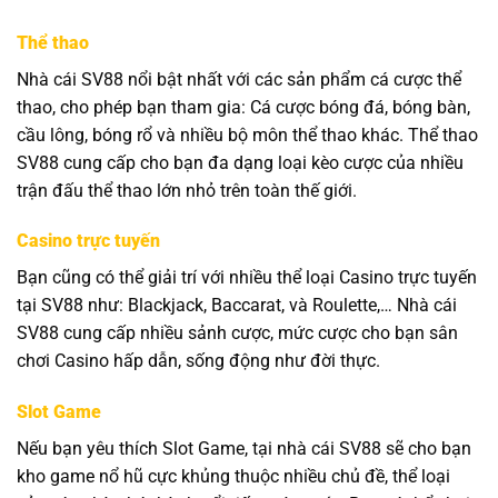
Thể thao
Nhà cái SV88 nổi bật nhất với các sản phẩm cá cược thể
thao, cho phép bạn tham gia: Cá cược bóng đá, bóng bàn,
cầu lông, bóng rổ và nhiều bộ môn thể thao khác. Thể thao
SV88 cung cấp cho bạn đa dạng loại kèo cược của nhiều
trận đấu thể thao lớn nhỏ trên toàn thế giới.
Casino trực tuyến
Bạn cũng có thể giải trí với nhiều thể loại Casino trực tuyến
tại SV88 như: Blackjack, Baccarat, và Roulette,… Nhà cái
SV88 cung cấp nhiều sảnh cược, mức cược cho bạn sân
chơi Casino hấp dẫn, sống động như đời thực.
Slot Game
Nếu bạn yêu thích Slot Game, tại nhà cái SV88 sẽ cho bạn
kho game nổ hũ cực khủng thuộc nhiều chủ đề, thể loại