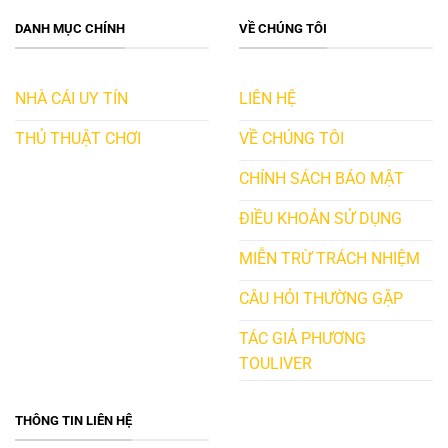
DANH MỤC CHÍNH
VỀ CHÚNG TÔI
NHÀ CÁI UY TÍN
LIÊN HỆ
THỦ THUẬT CHƠI
VỀ CHÚNG TÔI
CHÍNH SÁCH BÁO MẬT
ĐIỀU KHOẢN SỬ DỤNG
MIỄN TRỪ TRÁCH NHIỆM
CÂU HỎI THƯỜNG GẶP
TÁC GIẢ PHƯƠNG
TOULIVER
THÔNG TIN LIÊN HỆ