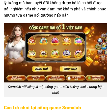
lý tưởng mà bạn tuyệt đối không được bỏ lỡ cơ hội được
trải nghiệm nếu như vẫn đam mê khám phá và chinh phục
những tựa game đổi thưởng hấp dẫn.
Somclub nổi tiếng là một cổng game siêu khủng, thời thượng bậc
nhất
Các trò chơi tại cổng game Somclub