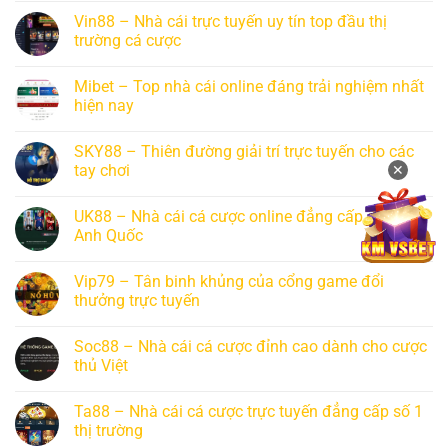
Vin88 – Nhà cái trực tuyến uy tín top đầu thị
trường cá cược
Mibet – Top nhà cái online đáng trải nghiệm nhất
hiện nay
SKY88 – Thiên đường giải trí trực tuyến cho các
tay chơi
✕
UK88 – Nhà cái cá cược online đẳng cấp đến từ
Anh Quốc
Vip79 – Tân binh khủng của cổng game đổi
thưởng trực tuyến
Soc88 – Nhà cái cá cược đỉnh cao dành cho cược
thủ Việt
Ta88 – Nhà cái cá cược trực tuyến đẳng cấp số 1
thị trường