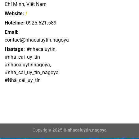
Chí Minh, Việt Nam
Website:
/
Hoteline:
0925.621.589
Email:
contact@nhacaiuytin.nagoya
Hastags
: #nhacaiuytin,
#nha_cai_uy_tin
#nhacaiuytinnagoya,
#nha_cai_uy_tin_nagoya
#Nhà_cái_uy_tín
Copyright 2025 ©
nhacaiuytin.nagoya