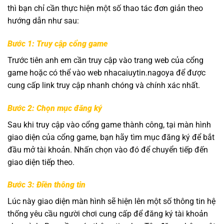
thì bạn chỉ cần thực hiện một số thao tác đơn giản theo
hướng dẫn như sau:
Bước 1: Truy cập cổng game
Trước tiên anh em cần truy cập vào trang web của cổng
game hoặc có thể vào web nhacaiuytin.nagoya để được
cung cấp link truy cập nhanh chóng và chính xác nhất.
Bước 2: Chọn mục đăng ký
Sau khi truy cập vào cổng game thành công, tại màn hình
giao diện của cổng game, bạn hãy tìm mục đăng ký để bắt
đầu mở tài khoản. Nhấn chọn vào đó để chuyển tiếp đến
giao diện tiếp theo.
Bước 3: Điền thông tin
Lúc này giao diện màn hình sẽ hiện lên một số thông tin hệ
thống yêu cầu người chơi cung cấp để đăng ký tài khoản