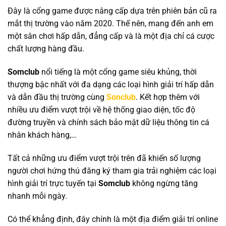
Đây là cổng game được nâng cấp dựa trên phiên bản cũ ra
mắt thị trường vào năm 2020. Thế nên, mang đến anh em
một sân chơi hấp dẫn, đẳng cấp và là một địa chỉ cá cược
chất lượng hàng đầu.
Somclub
nổi tiếng là một cổng game siêu khủng, thời
thượng bậc nhất với đa dạng các loại hình giải trí hấp dẫn
và dẫn đầu thị trường cùng
Sonclub
. Kết hợp thêm với
nhiều ưu điểm vượt trội về hệ thống giao diện, tốc độ
đường truyền và chính sách bảo mật dữ liệu thông tin cá
nhân khách hàng,…
Tất cả những ưu điểm vượt trội trên đã khiến số lượng
người chơi hứng thú đăng ký tham gia trải nghiệm các loại
hình giải trí trực tuyến tại
Somclub
không ngừng tăng
nhanh mỗi ngày.
Có thể khẳng định, đây chính là một địa điểm giải trí online