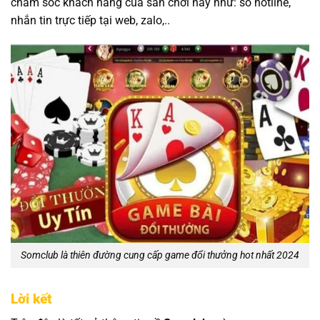
chăm sóc khách hàng của sân chơi này như: số hotline,
nhắn tin trực tiếp tại web, zalo,..
Somclub là thiên đường cung cấp game đổi thưởng hot nhất 2024
Lời kết