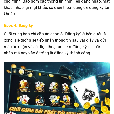
cho mình. Bao gồm các thông tin như: Tên đăng nhập, mật
khẩu, nhập lại mật khẩu, số điện thoại dùng để đăng ký tài
khoản.
Bước 4: Đăng ký
Cuối cùng bạn chỉ cần ấn chọn ô “Đăng ký” ở bên dưới là
xong. Hệ thống sẽ tiếp nhận thông tin sau vài giây và gửi
mã xác nhận về số điện thoại anh em đăng ký, chỉ cần
nhập mã này vào ô trống là đăng ký thành công.