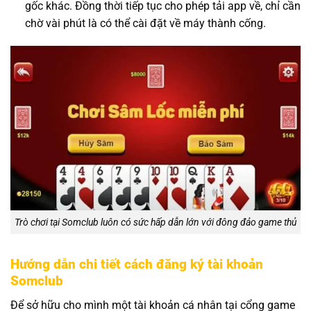
gốc khác. Đồng thời tiếp tục cho phép tải app về, chỉ cần
chờ vài phút là có thể cài đặt về máy thành cống.
Trò chơi tại Somclub luôn có sức hấp dẫn lớn với đông đảo game thủ
Hướng dẫn chi tiết cách đăng ký tài khoản
Somclub
Để sở hữu cho mình một tài khoản cá nhân tại cổng game