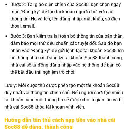
Bước 2: Tại giao diện chính của Soc88, bạn chọn ngay
mục “Đăng ký” để tạo tài khoản người chơi với các
thông tin: Họ và tên, tên đăng nhập, mật khẩu, số điện
thoại, email.
Bước 3: Bạn kiểm tra lại toàn bộ thông tin của bản thân,
đảm bảo mọi thứ đều chuẩn xác tuyệt đối. Sau đó bạn
nhấn vào “Đăng ký” để gửi lệnh tạo tài khoản Soc88 lên
hệ thống nhà cái. Đăng ký tài khoản Soc88 thành công,
nhà cái sẽ tự động đăng nhập vào hệ thống để bạn có
thể bắt đầu trải nghiệm trò chơi.
Lưu ý: Mỗi cược thủ được phép tạo một tài khoản Soc88
duy nhất với thông tin chính chủ. Nếu người chơi tạo nhiều
tài khoản cùng một thông tin sẽ được cho là gian lận và bị
nhà cái Soc88 khóa tài khoản vĩnh viễn.
Hướng dẫn tân thủ cách nạp tiền vào nhà cái
Soc88 dễ dàng, thành công