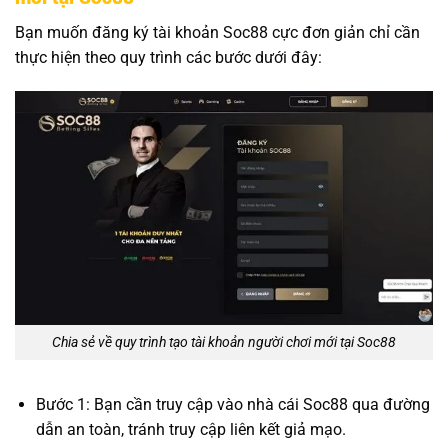
Bạn muốn đăng ký tài khoản Soc88 cực đơn giản chỉ cần
thực hiện theo quy trình các bước dưới đây:
Chia sẻ về quy trình tạo tài khoản người chơi mới tại Soc88
Bước 1: Bạn cần truy cập vào nhà cái Soc88 qua đường
dẫn an toàn, tránh truy cập liên kết giả mạo.