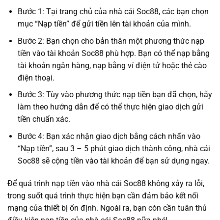
Bước 1: Tại trang chủ của nhà cái Soc88, các bạn chọn
mục “Nạp tiền” để gửi tiền lên tài khoản của mình.
Bước 2: Bạn chọn cho bản thân một phương thức nạp
tiền vào tài khoản Soc88 phù hợp. Bạn có thể nạp bằng
tài khoản ngân hàng, nạp bằng ví điện tử hoặc thẻ cào
điện thoại.
Bước 3: Tùy vào phương thức nạp tiền bạn đã chọn, hãy
làm theo hướng dẫn để có thể thực hiện giao dịch gửi
tiền chuẩn xác.
Bước 4: Bạn xác nhận giao dịch bằng cách nhấn vào
“Nạp tiền”, sau 3 – 5 phút giao dịch thành công, nhà cái
Soc88 sẽ cộng tiền vào tài khoản để bạn sử dụng ngay.
Để quá trình nạp tiền vào nhà cái Soc88 không xảy ra lỗi,
trong suốt quá trình thực hiện bạn cần đảm bảo kết nối
mạng của thiết bị ổn định. Ngoài ra, bạn còn cần tuân thủ