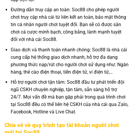
Đường dẫn truy cập an toàn: Soc88 cho phép người
chơi truy cập nhà cái từ liên kết an toàn, bảo mật thông
tin cá nhân người chơi tuyệt đối. Bạn sẽ có được sân
chơi cá cược minh bạch, công bằng, lành mạnh tuyệt
đối với nhà cái Soc88.
Giao dịch và thanh toán nhanh chóng: Soc88 là nhà cái
cung cấp hệ thống giao dịch nhanh, hỗ trợ đa dạng
phương thức nạp/rút cho người chơi sử dụng như: Ngân
hàng, thẻ cào điện thoại, tiền điện tử, ví điện tử,…
Hỗ trợ người chơi tận tâm: Soc88 đầu tư phát triển đội
ngũ CSKH chuyên nghiệp, tận tâm, sẵn sàng hỗ trợ
24/7. Mọi vấn đề mà bạn gặp phải trong quá trình chơi
tại Soc88 đều có thể liên hệ CSKH của nhà cái qua Zalo,
Facebook, Hotline và Live Chat.
Chia sẻ về quy trình tạo tài khoản người chơi
mới tại Soc88