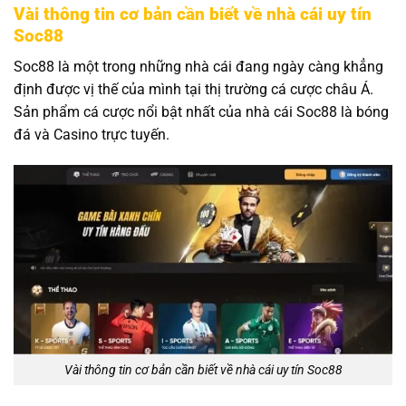
Vài thông tin cơ bản cần biết về nhà cái uy tín
Soc88
Soc88 là một trong những nhà cái đang ngày càng khẳng
định được vị thế của mình tại thị trường cá cược châu Á.
Sản phẩm cá cược nổi bật nhất của nhà cái Soc88 là bóng
đá và Casino trực tuyến.
Vài thông tin cơ bản cần biết về nhà cái uy tín Soc88