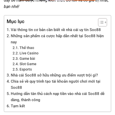
đây để nắm được những kiến thức bổ ích và có giá trị nhất,
bạn nhé!
Mục lục
Vài thông tin cơ bản cần biết về nhà cái uy tín Soc88
Những sản phẩm cá cược hấp dẫn nhất tại Soc88 hiện
nay
Thể thao
Live Casino
Game bài
Slot Game
Esports
Nhà cái Soc88 sở hữu những ưu điểm vượt trội gì?
Chia sẻ về quy trình tạo tài khoản người chơi mới tại
Soc88
Hướng dẫn tân thủ cách nạp tiền vào nhà cái Soc88 dễ
dàng, thành công
Tạm kết