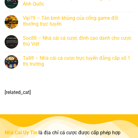
Anh Quốc
Vip79 – Tân binh khủng của cổng game đổi
thưởng trực tuyến
Soc88 – Nhà cái cá cược đỉnh cao dành cho cược
thủ Việt
Ta88 – Nhà cái cá cược trực tuyến đẳng cấp số 1
thị trường
[related_cat]
Nhà Cái Uy Tín
là địa chỉ cá cược được cấp phép hợp