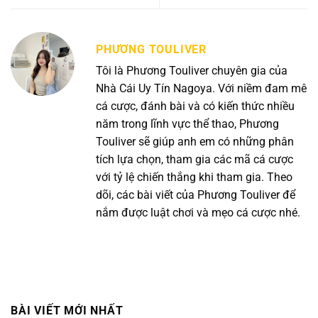
PHƯƠNG TOULIVER
Tôi là Phương Touliver chuyên gia của
Nhà Cái Uy Tín Nagoya. Với niềm đam mê
cá cược, đánh bài và có kiến thức nhiều
năm trong lĩnh vực thể thao, Phương
Touliver sẽ giúp anh em có những phân
tích lựa chọn, tham gia các mã cá cược
với tỷ lệ chiến thắng khi tham gia. Theo
dõi, các bài viết của Phương Touliver để
nắm được luật chơi và mẹo cá cược nhé.
BÀI VIẾT MỚI NHẤT