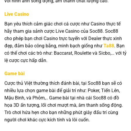
với hình ảnh sống động, âm thanh chất lượng cao.
Live Casino
Bạn yêu thích cảm giác chơi cá cược như Casino thực tế
hãy tham gia sảnh cược Live Casino của Soc88. Soc88
cho phép bạn chơi Casino trực tuyến với Dealer thực xinh
đẹp, đảm bảo công bằng, minh bạch giống như
Ta88
. Bạn
có thể chơi các trò như: Baccarat, Roulette và Sicbo,… với tỷ
lệ cược cực hấp dẫn.
Game bài
Cược thủ Việt thường thích đánh bài, tại Soc88 bạn sẽ có
nhiều lựa chọn game bài để giải trí như: Poker, Tiến Lên,
Mậu Binh, và Phỏm,.. Game bài tại nhà cái Soc88 có đồ
họa 3D ấn tượng, lối chơi mượt mà, âm thanh sống động.
Trò chơi hứa hẹn cho bạn những phút giây đấu trí cùng
người chơi khác cực kích tính và lôi cuốn.