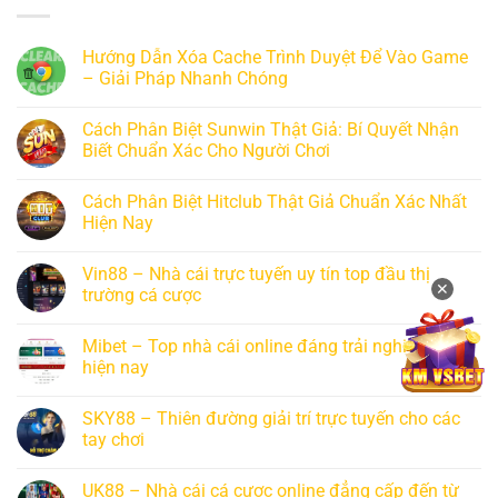
Hướng Dẫn Xóa Cache Trình Duyệt Để Vào Game
– Giải Pháp Nhanh Chóng
Cách Phân Biệt Sunwin Thật Giả: Bí Quyết Nhận
Biết Chuẩn Xác Cho Người Chơi
Cách Phân Biệt Hitclub Thật Giả Chuẩn Xác Nhất
Hiện Nay
Vin88 – Nhà cái trực tuyến uy tín top đầu thị
✕
trường cá cược
Mibet – Top nhà cái online đáng trải nghiệm nhất
hiện nay
SKY88 – Thiên đường giải trí trực tuyến cho các
tay chơi
UK88 – Nhà cái cá cược online đẳng cấp đến từ