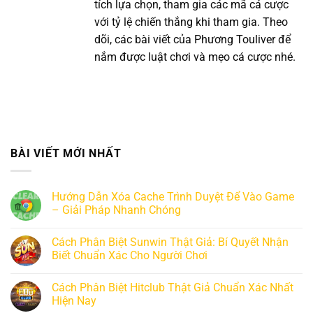
tích lựa chọn, tham gia các mã cá cược
với tỷ lệ chiến thắng khi tham gia. Theo
dõi, các bài viết của Phương Touliver để
nắm được luật chơi và mẹo cá cược nhé.
BÀI VIẾT MỚI NHẤT
Hướng Dẫn Xóa Cache Trình Duyệt Để Vào Game
– Giải Pháp Nhanh Chóng
Cách Phân Biệt Sunwin Thật Giả: Bí Quyết Nhận
Biết Chuẩn Xác Cho Người Chơi
Cách Phân Biệt Hitclub Thật Giả Chuẩn Xác Nhất
Hiện Nay