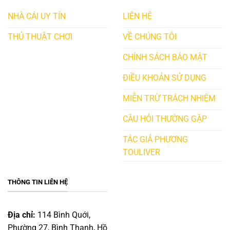
NHÀ CÁI UY TÍN
LIÊN HỆ
THỦ THUẬT CHƠI
VỀ CHÚNG TÔI
CHÍNH SÁCH BÁO MẬT
ĐIỀU KHOẢN SỬ DỤNG
MIỄN TRỪ TRÁCH NHIỆM
CÂU HỎI THƯỜNG GẶP
TÁC GIẢ PHƯƠNG
TOULIVER
THÔNG TIN LIÊN HỆ
Địa chỉ:
114 Bình Quới,
Phường 27, Bình Thạnh, Hồ