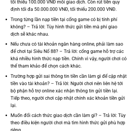
tối thiểu 100.000 VNĐ mỗi giao dịch. Còn rút tiền quy
định tối đa 50.000.000 VNĐ, tối thiểu 200.000 VNĐ.
Trong từng lần nạp tiền tại cổng game có bị tính phí
không? – Trả lời: Tùy hình thức gửi tiền mà phí giao
dịch sẽ khác nhau.
Nếu chưa có tài khoản ngân hàng online, phải làm sao
để chơi tại Siêu Nổ 88? – Trả lời: cổng game hỗ trợ các
khá nhiều hình thức nạp tiền. Chính vì vậy, người chơi có
thể tham khảo để chọn cách khác.
Trường hợp gửi sai thông tin tiền cần làm gì để cập nhật
tiền vào tài khoản? – Trả lời: Người chơi nên liên hệ tới
bộ phận hỗ trợ online xác nhận thông tin gửi tiền lại.
Tiếp theo, người chơi cập nhật chính xác khoản tiền gửi
lại.
Muốn đổi cách thức giao dịch cần làm gì? – Trả lời: Tùy
theo điều kiện người chơi mà tìm hình thức gửi phù hợp
riêng.