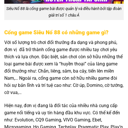
Siêu Nổ 88 là cổng game bài được quản lý và điều hành bởi tập đoàn
giải trí số 1 châu Á
Cổng game Siêu Nổ 88 có những game gì?
Với số lượng trò chơi đổi thưởng đa dạng và phong phú,
đơn vị đã trở thành cổng game được nhiều tay chơi yêu
thích và lựa chọn. Đặc biệt, sân chơi còn sở hữu những thể
loại game bài được xem là “huyền thoại” của làng game
đổi thưởng như: Chắn, liêng, sâm, ba cây, tiến lên miền
Nam,… Ngoài ra, cổng game còn sở hữu nhiều game đòi
hỏi sự bản lĩnh và trí tuệ cao như: Cờ úp, Domino, cờ tướng,
cờ vua,…
Hiện nay, đơn vị đang là đối tác của nhiều nhà cung cấp
game nổi tiếng và uy tín hàng đầu khu vực. Có thể kể đến
như: Evolution, CQ9 Gaming, VIVO Gaming, Ebet,
Microgaming, Ho Gaming, Techplay, Pragmatic Play, Play’n