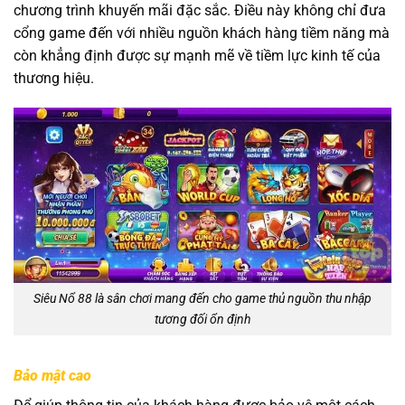
chương trình khuyến mãi đặc sắc. Điều này không chỉ đưa
cổng game đến với nhiều nguồn khách hàng tiềm năng mà
còn khẳng định được sự mạnh mẽ về tiềm lực kinh tế của
thương hiệu.
Siêu Nổ 88 là sân chơi mang đến cho game thủ nguồn thu nhập
tương đối ổn định
Bảo mật cao