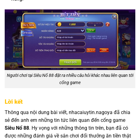
Người chơi tại Siêu Nổ 88 đặt ra nhiều câu hỏi khác nhau liên quan tới
cổng game
Lời kết
Thông qua nội dung bài viết, nhacaiuytin.nagoya đã chia
sẻ đến anh em những tin tức liên quan đến cổng game
Siêu Nổ 88
. Hy vọng với những thông tin trên, bạn đã có
được những đánh giá về sân chơi đổi thưởng ăn tiền thật