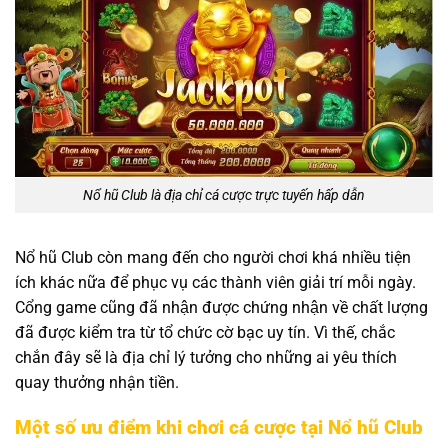
Nổ hũ Club là địa chỉ cá cược trực tuyến hấp dẫn
Nổ hũ Club còn mang đến cho người chơi khá nhiều tiện
ích khác nữa để phục vụ các thành viên giải trí mỗi ngày.
Cổng game cũng đã nhận được chứng nhận về chất lượng
đã được kiểm tra từ tổ chức cờ bạc uy tín. Vì thế, chắc
chắn đây sẽ là địa chỉ lý tưởng cho những ai yêu thích
quay thưởng nhận tiền.
Một số ưu điểm khi chơi cá cược tại Nổ hũ Club