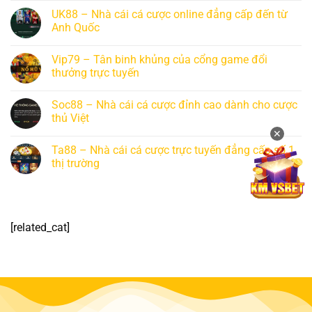
UK88 – Nhà cái cá cược online đẳng cấp đến từ
Anh Quốc
Vip79 – Tân binh khủng của cổng game đổi
thưởng trực tuyến
Soc88 – Nhà cái cá cược đỉnh cao dành cho cược
thủ Việt
✕
Ta88 – Nhà cái cá cược trực tuyến đẳng cấp số 1
thị trường
[related_cat]