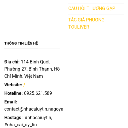
CÂU HỎI THƯỜNG GẶP
TÁC GIẢ PHƯƠNG
TOULIVER
THÔNG TIN LIÊN HỆ
Địa chỉ:
114 Bình Quới,
Phường 27, Bình Thạnh, Hồ
Chí Minh, Việt Nam
Website:
/
Hoteline:
0925.621.589
Email:
contact@nhacaiuytin.nagoya
Hastags
: #nhacaiuytin,
#nha_cai_uy_tin