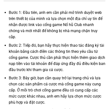
Bước 1: Đầu tiên, anh em cần phải mở trình duyệt web
trên thiết bị của mình và lựa chọn một địa chỉ uy tín để
nhận được link vào cổng game Nổ hũ Club nhanh
chóng và mới nhất để không bị nhà mạng chặn truy
cập.
Bước 2: Tiếp đó, bạn hãy thực hiện thao tác đăng ký tài
khoản bằng cách điền các thông tin theo yêu cầu từ
cổng game. Cược thủ cần phải thực hiện thêm giao dịch
nạp tiền vào tài khoản để đáp ứng đầy đủ điều kiện ban
đầu trước khi tham gia cá cược.
Bước 3: Bây giờ, bạn cần quay trở lại trang chủ và lựa
chọn các sản phẩm cá cược mà cổng game này cung
cấp. Ở mỗi trò chơi cổng game đều có cung cấp các
mức cược khác nhau, anh em hãy lựa chọn mức cược
phù hợp và đặt cược.