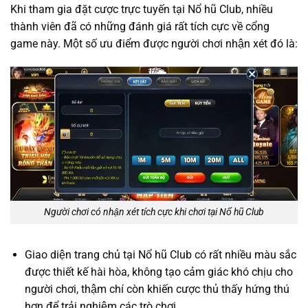
Khi tham gia đặt cược trực tuyến tại Nổ hũ Club, nhiều
thành viên đã có những đánh giá rất tích cực về cổng
game này. Một số ưu điểm được người chơi nhận xét đó là:
Người chơi có nhận xét tích cực khi chơi tại Nổ hũ Club
Giao diện trang chủ tại Nổ hũ Club có rất nhiều màu sắc
được thiết kế hài hòa, không tạo cảm giác khó chịu cho
người chơi, thậm chí còn khiến cược thủ thấy hứng thú
hơn để trải nghiệm các trò chơi.