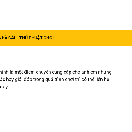
NHÀ CÁI
THỦ THUẬT CHƠI
 chính là một điểm chuyên cung cấp cho anh em những
c hay giải đáp trong quá trình chơi thì có thể liên hệ
 đây.