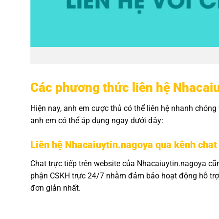
Các phương thức liên hệ Nhacaiu
Hiện nay, anh em cược thủ có thể liên hệ nhanh chóng
anh em có thể áp dụng ngay dưới đây:
Liên hệ Nhacaiuytin.nagoya qua kênh chat 
Chat trực tiếp trên website của Nhacaiuytin.nagoya c
phận CSKH trực 24/7 nhằm đảm bảo hoạt động hỗ trợ c
đơn giản nhất.