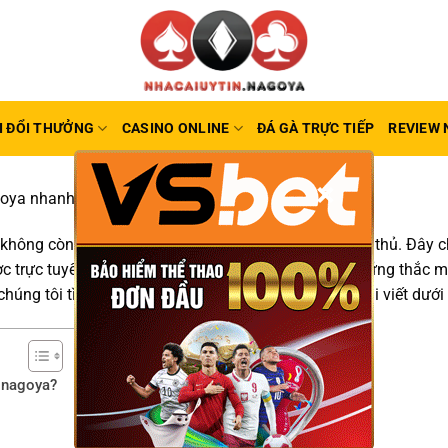
I ĐỔI THƯỞNG
CASINO ONLINE
ĐÁ GÀ TRỰC TIẾP
REVIEW 
×
agoya nhanh chóng nhất
hông còn là cái tên xa lạ đối với nhiều anh em cược thủ. Đây
ược trực tuyến hot hit. Ngay cả trong khi anh em có những thắc mắ
úng tôi tìm hiểu chi tiết hơn về cách liên hệ ngay bài viết dưới
n.nagoya?