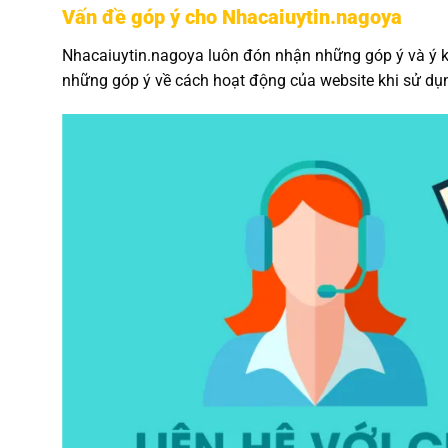
Vấn đề góp ý cho Nhacaiuytin.nagoya
Nhacaiuytin.nagoya luôn đón nhận những góp ý và ý k
những góp ý về cách hoạt động của website khi sử dụng 