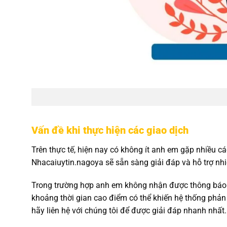
Vấn đề khi thực hiện các giao dịch
Trên thực tế, hiện nay có không ít anh em gặp nhiều các
Nhacaiuytin.nagoya sẽ sẵn sàng giải đáp và hỗ trợ nhi
Trong trường hợp anh em không nhận được thông báo xá
khoảng thời gian cao điểm có thể khiến hệ thống phản
hãy liên hệ với chúng tôi để được giải đáp nhanh nhất.