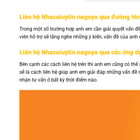
Liên hệ Nhacaiuytin.nagoya qua đường Ho
Trong một số trường hợp anh em cần giải quyết vấn đề
viên hỗ trợ sẽ lắng nghe những ý kiến, vấn đề của anh
Liên hệ Nhacaiuytin.nagoya qua các ứng d
Bên cạnh các cách liên hệ trên thì anh em cũng có t
sẽ là cách liên hệ giúp anh em giải đáp những vấn đề
nhận tư vấn ở bất kỳ thời điểm nào.