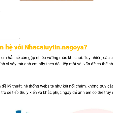
p
ên hệ với Nhacaiuytin.nagoya?
nh em hẳn sẽ còn gặp nhiều vướng mắc khi chơi. Tuy nhiên, các 
ính vì vậy mà anh em hãy theo dõi tiếp một vài vấn đề có thể nh
n đề kỹ thuật, hệ thống website như kết nối chậm, không truy c
trợ sẽ tiếp thu ý kiến và khắc phục ngay để anh em có thể truy 