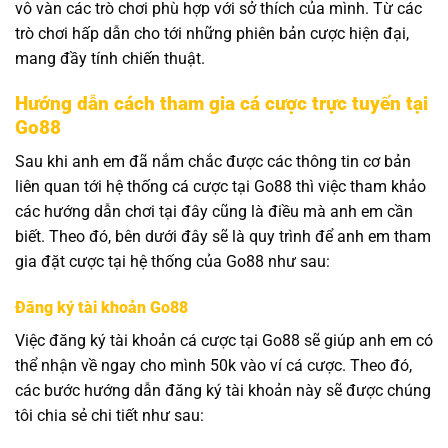
vô vàn các trò chơi phù hợp với sở thích của mình. Từ các
trò chơi hấp dẫn cho tới những phiên bản cược hiện đại,
mang đầy tính chiến thuật.
Hướng dẫn cách tham gia cá cược trực tuyến tại
Go88
Sau khi anh em đã nắm chắc được các thông tin cơ bản
liên quan tới hệ thống cá cược tại Go88 thì việc tham khảo
các hướng dẫn chơi tại đây cũng là điều mà anh em cần
biết. Theo đó, bên dưới đây sẽ là quy trình để anh em tham
gia đặt cược tại hệ thống của Go88 như sau:
Đăng ký tài khoản Go88
Việc đăng ký tài khoản cá cược tại Go88 sẽ giúp anh em có
thể nhận về ngay cho mình 50k vào ví cá cược. Theo đó,
các bước hướng dẫn đăng ký tài khoản này sẽ được chúng
tôi chia sẻ chi tiết như sau: