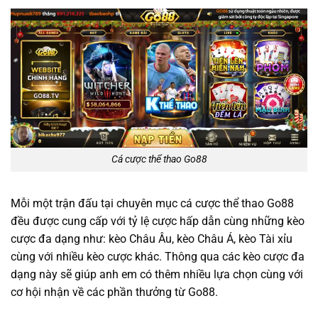
Cá cược thể thao Go88
Mỗi một trận đấu tại chuyên mục cá cược thể thao Go88
đều được cung cấp với tỷ lệ cược hấp dẫn cùng những kèo
cược đa dạng như: kèo Châu Âu, kèo Châu Á, kèo Tài xỉu
cùng với nhiều kèo cược khác. Thông qua các kèo cược đa
dạng này sẽ giúp anh em có thêm nhiều lựa chọn cùng với
cơ hội nhận về các phần thưởng từ Go88.