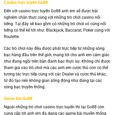
Casino trực tuyến Go88
Đến với casino trực tuyến Go88 anh em sẽ được trải
nghiệm chân thực cùng với những trò chơi casino nổi
tiếng. Tại đây sẽ bao gồm có những trò chơi vô cùng nổi
tiếng có thể kể tới như: Blackjack, Baccarat, Poker cùng với
Roulette.
Các trò chơi này đều được phát trực tiếp từ những sòng
bạc hàng đầu trên thế giới, mang tới cho anh em cảm giác
như đang ngồi trên bàn đánh bạc thực sự. Không chỉ được
tham gia vào trò chơi mà các anh em cược thủ còn có thể
tương tác trực tiếp cùng với các Dealer và cược thủ khác,
từ đó tạo nên không gian sống động như đang tại các
sòng bạc truyền thống.
Game bài Go88
Ngoài những trò chơi casino trực tuyến thì tại Go88 còn
cung cấp tới anh em đa dạng các game bài truyền thống