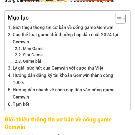
trong bài viết mà
nhà cái uy tín
chia sẻ dưới đây nhé!
Mục lục
Giới thiệu thông tin cơ bản về cổng game Gemwin
Các thể loại game đổi thưởng hấp dẫn nhất 2024 tại
Gemwin
Mini Game
Slot Game
Game bài
Lý giải sức hút của Gemwin với cược thủ Việt
Hướng dẫn đăng ký tài khoản Gemwin thành công
100%
Hướng dẫn nhanh về cách nạp tiền vào cổng game
Gemwin
Tạm kết
Giới thiệu thông tin cơ bản về cổng game
Gemwin