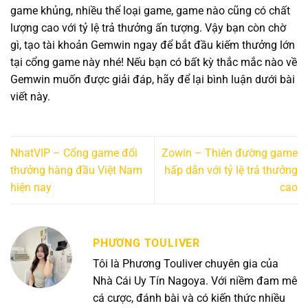
game khủng, nhiều thể loại game, game nào cũng có chất
lượng cao với tỷ lệ trả thưởng ấn tượng. Vậy bạn còn chờ
gì, tạo tài khoản Gemwin ngay để bắt đầu kiếm thưởng lớn
tại cổng game này nhé! Nếu bạn có bất kỳ thắc mắc nào về
Gemwin muốn được giải đáp, hãy để lại bình luận dưới bài
viết này.
NhatVIP – Cổng game đổi
Zowin – Thiên đường game
thưởng hàng đầu Việt Nam
hấp dẫn với tỷ lệ trả thưởng
hiện nay
cao
PHƯƠNG TOULIVER
Tôi là Phương Touliver chuyên gia của
Nhà Cái Uy Tín Nagoya. Với niềm đam mê
cá cược, đánh bài và có kiến thức nhiều