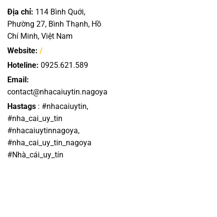
Địa chỉ:
114 Bình Quới,
Phường 27, Bình Thạnh, Hồ
Chí Minh, Việt Nam
Website:
/
Hoteline:
0925.621.589
Email:
contact@nhacaiuytin.nagoya
Hastags
: #nhacaiuytin,
#nha_cai_uy_tin
#nhacaiuytinnagoya,
#nha_cai_uy_tin_nagoya
#Nhà_cái_uy_tín