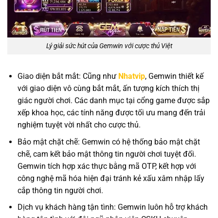
Lý giải sức hút của Gemwin với cược thủ Việt
Giao diện bắt mắt: Cũng như
Nhatvip
, Gemwin thiết kế
với giao diện vô cùng bắt mắt, ấn tượng kích thích thị
giác người chơi. Các danh mục tại cổng game được sắp
xếp khoa học, các tính năng được tối ưu mang đến trải
nghiệm tuyệt vời nhất cho cược thủ.
Bảo mật chặt chẽ: Gemwin có hệ thống bảo mật chặt
chẽ, cam kết bảo mật thông tin người chơi tuyệt đối.
Gemwin tích hợp xác thực bằng mã OTP, kết hợp với
công nghệ mã hóa hiện đại tránh kẻ xấu xâm nhập lấy
cắp thông tin người chơi.
Dịch vụ khách hàng tận tình: Gemwin luôn hỗ trợ khách