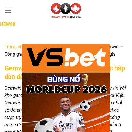
Skip
to
content
NEW88
Trang chủ
»
Thủ Thuật Chơi - Nhà Cái Uy Tín
»
Gemwin –
×
Cổng game đổi thưởng cực hấp dẫn dành cho đại gia
Gemwin – Cổng game đổi thưởng cực hấp
dẫn dành cho đại gia
Gemwin dù là cổng game đổi thưởng mới, nhưng sự tín với
kho game chất lượng đã thu hút lượng lớn người chơi Việt.
Gemwin cũng là cổng game cho bạn sự yên tâm cao nhất
về độ an toàn, tính bảo mật và sự công bằng khi chơi cá
cược trực tuyến hiện nay. Bạn muốn hiểu rõ hơn về cổng
game đổi thưởng Gemwin, hãy đọc ngay kiến thức bổ ích