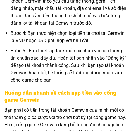
khoản Gemwin theo yêu cầu từ hệ thống, gồm: Tên
đăng nhập, mật khẩu tài khoản, địa chỉ email và số điện
thoại. Bạn cần điền thông tin chính chủ và chưa từng
đăng ký tài khoản tại Gemwin trước đó.
Bước 4: Bạn thực hiện chọn loại tiền tệ chơi tại Gemwin
là VND hoặc USD phù hợp với nhu cầu.
Bước 5: Bạn thiết lập tài khoản cá nhân với các thông
tin chuẩn xác, đầy đủ. Hoàn tất bạn nhấn vào “Đăng ký”
để tạo tài khoản thành công. Sau khi bạn tạo tài khoản
Gemwin hoàn tất, hệ thống sẽ tự động đăng nhập vào
cổng game cho bạn.
Hướng dẫn nhanh về cách nạp tiền vào cổng
game Gemwin
Bạn phải có tiền trong tài khoản Gemwin của mình mới có
thể tham gia cá cược với trò chơi bất kỳ tại cổng game này.
Hiện, cổng game Gemwin đang hỗ trợ người chơi nạp tiền