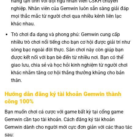
hàng tận tình với đội ngũ nhân viên CSKH chuyên
nghiệp. Nhân viên của Gemwin luôn sẵn sàng giải đáp
mọi thắc mắc từ người chơi qua nhiều kênh liên lạc
khác nhau.
Trò chơi đa dạng và phong phú: Gemwin cung cấp
nhiều trò chơi nổi tiếng cho bạn cơ hội được giải trí như
sòng bạc ngoài đời thực. Sân chơi này còn giúp bạn
được kết nối với bạn bè đến từ nhiều nơi. Bạn có thể
giao lưu, chia sẻ và học hỏi kinh nghiệm từ người chơi
khác nhằm tăng cơ hội thắng thưởng khủng cho bản
thân.
Hướng dẫn đăng ký tài khoản Gemwin thành
công 100%
Bạn muốn chơi cá cược với game bất kỳ tại cổng game
Gemwin cần tạo tài khoản. Cách đăng ký tài khoản
Gemwin dành cho người mới cực đơn giản với các thao tác
sau: