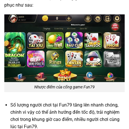
phục như sau:
Nhược điểm của cổng game Fun79
Số lượng người chơi tại Fun79 tăng lên nhanh chóng,
chính vì vậy có thể ảnh hưởng đến tốc độ, trải nghiệm
chơi trong khung giờ cao điểm, nhiều người chơi cùng
lúc tại Fun79.