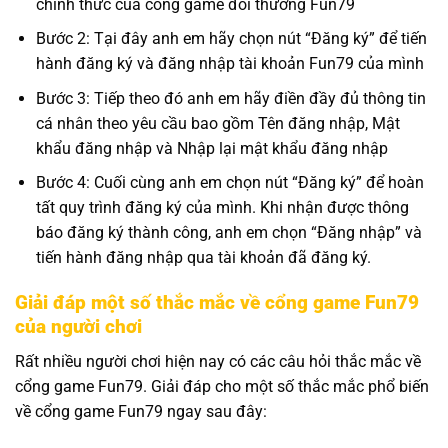
chính thức của cổng game đổi thưởng Fun79
Bước 2: Tại đây anh em hãy chọn nút “Đăng ký” để tiến
hành đăng ký và đăng nhập tài khoản Fun79 của mình
Bước 3: Tiếp theo đó anh em hãy điền đầy đủ thông tin
cá nhân theo yêu cầu bao gồm Tên đăng nhập, Mật
khẩu đăng nhập và Nhập lại mật khẩu đăng nhập
Bước 4: Cuối cùng anh em chọn nút “Đăng ký” để hoàn
tất quy trình đăng ký của mình. Khi nhận được thông
báo đăng ký thành công, anh em chọn “Đăng nhập” và
tiến hành đăng nhập qua tài khoản đã đăng ký.
Giải đáp một số thắc mắc về cổng game Fun79
của người chơi
Rất nhiều người chơi hiện nay có các câu hỏi thắc mắc về
cổng game Fun79. Giải đáp cho một số thắc mắc phổ biến
về cổng game Fun79 ngay sau đây: