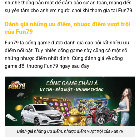
như hệ thống bảo mật để đảm bảo sự an toàn, mang đến
sự yên tâm cho anh em người chơi khi tham gia tại Fun79.
Đánh giá những ưu điểm, nhược điểm vượt trội
của Fun79
Fun79 là cổng game được đánh giá cao bởi rất nhiều ưu
điểm nổi bật. Tuy nhiên cổng game này cũng có một số
những nhược điểm nhất định. Cùng đánh giá về cổng
game đổi thưởng Fun79 ngay sau đây:
Đánh giá những ưu điểm, nhược điểm vượt trội của Fun79