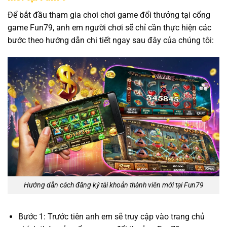
Để bắt đầu tham gia chơi chơi game đổi thưởng tại cổng
game Fun79, anh em người chơi sẽ chỉ cần thực hiện các
bước theo hướng dẫn chi tiết ngay sau đây của chúng tôi:
Hướng dẫn cách đăng ký tài khoản thành viên mới tại Fun79
Bước 1: Trước tiên anh em sẽ truy cập vào trang chủ