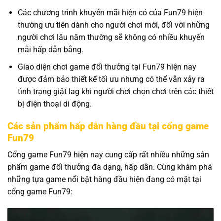
Các chương trình khuyến mãi hiện có của Fun79 hiện
thường ưu tiên dành cho người chơi mới, đối với những
người chơi lâu năm thường sẽ không có nhiều khuyến
mãi hấp dẫn bằng.
Giao diện chơi game đổi thưởng tại Fun79 hiện nay
được đảm bảo thiết kế tối ưu nhưng có thể vẫn xảy ra
tình trạng giật lag khi người chơi chọn chơi trên các thiết
bị điện thoại di động.
Các sản phẩm hấp dẫn hàng đầu tại cổng game
Fun79
Cổng game Fun79 hiện nay cung cấp rất nhiều những sản
phẩm game đổi thưởng đa dạng, hấp dẫn. Cùng khám phá
những tựa game nổi bật hàng đầu hiện đang có mặt tại
cổng game Fun79: