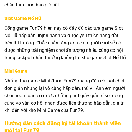
chân thực hơn bao giờ hết.
Slot Game Nổ Hũ
Cổng game Fun79 hiện nay có đầy đủ các tựa game Slot
Nổ Hũ hấp dẫn, thịnh hành và được yêu thích hàng đầu
trên thị trường. Chắc chắn rằng anh em người chơi sẽ có
được những trải nghiệm chơi ấn tượng nhiều cùng cơ hội
trúng jackpot nhận thưởng khủng tại kho game Slot Nổ Hũ.
Mini Game
Những tựa game Mini được Fun79 mang đến có luật chơi
đơn giản nhưng lại vô cùng hấp dẫn, thú vị. Anh em người
chơi hoàn toàn có được những phút giây giải trí sôi động
cùng vô vàn cơ hội nhận được tiền thưởng hấp dẫn, giá trị
khi đến với kho Mini Game của Fun79.
Hướng dẫn cách đăng ký tài khoản thành viên
mới tại Fun79