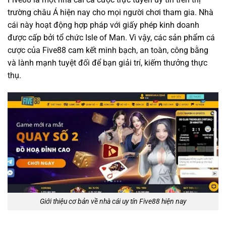
trường châu Á hiện nay cho mọi người chơi tham gia. Nhà
cái này hoạt động hợp pháp với giấy phép kinh doanh
được cấp bởi tổ chức Isle of Man. Vì vậy, các sản phẩm cá
cược của Five88 cam kết minh bạch, an toàn, công bằng
và lành mạnh tuyệt đối để bạn giải trí, kiếm thưởng thực
thụ.
Giới thiệu cơ bản về nhà cái uy tín Five88 hiện nay