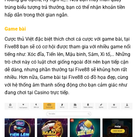
trúng biểu tượng trả thưởng, bạn có thể nhận khoản tiền
hấp dẫn trong thời gian ngắn.
Game bài
Cược thủ Việt đặc biệt thích chơi cá cược với game bài, tại
Five88 bạn sẽ có cơ hội được tham gia với nhiều game nổi
tiếng như: Xóc đĩa, Tiến lên, Mậu binh, Sâm, Xì tố,… Những
trò chơi này có luật chơi giống ngoài đời nên bạn tiếp cận
dễ dàng, nhưng phần thưởng tại Five88 sẽ khủng hơn rất
nhiều. Hơn nữa, Game bài tại Five88 có đồ họa đẹp, cùng
với hệ thống âm thanh sống động cho bạn cảm giác như
đang chơi tại Casino trực tiếp.