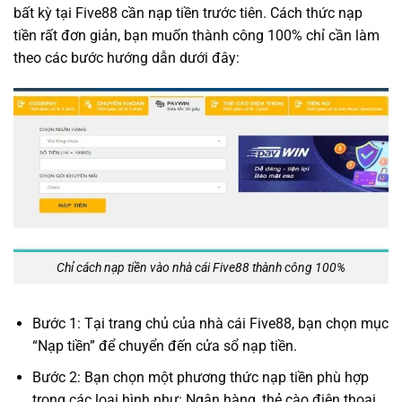
bất kỳ tại Five88 cần nạp tiền trước tiên. Cách thức nạp
tiền rất đơn giản, bạn muốn thành công 100% chỉ cần làm
theo các bước hướng dẫn dưới đây:
Chỉ cách nạp tiền vào nhà cái Five88 thành công 100%
Bước 1: Tại trang chủ của nhà cái Five88, bạn chọn mục
“Nạp tiền” để chuyển đến cửa sổ nạp tiền.
Bước 2: Bạn chọn một phương thức nạp tiền phù hợp
trong các loại hình như: Ngân hàng, thẻ cào điện thoại,