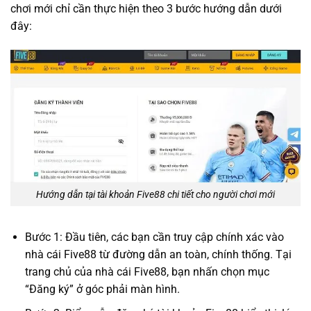
chơi mới chỉ cần thực hiện theo 3 bước hướng dẫn dưới
đây:
Hướng dẫn tại tài khoản Five88 chi tiết cho người chơi mới
Bước 1: Đầu tiên, các bạn cần truy cập chính xác vào
nhà cái Five88 từ đường dẫn an toàn, chính thống. Tại
trang chủ của nhà cái Five88, bạn nhấn chọn mục
“Đăng ký” ở góc phải màn hình.