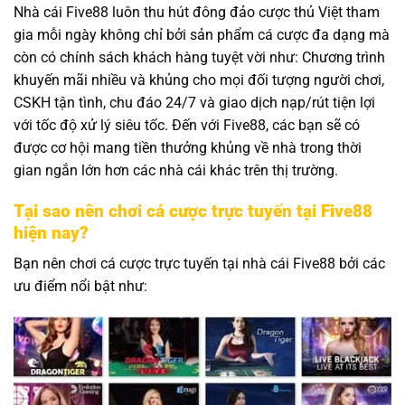
Nhà cái Five88 luôn thu hút đông đảo cược thủ Việt tham
gia mỗi ngày không chỉ bởi sản phẩm cá cược đa dạng mà
còn có chính sách khách hàng tuyệt vời như: Chương trình
khuyến mãi nhiều và khủng cho mọi đối tượng người chơi,
CSKH tận tình, chu đáo 24/7 và giao dịch nạp/rút tiện lợi
với tốc độ xử lý siêu tốc. Đến với Five88, các bạn sẽ có
được cơ hội mang tiền thưởng khủng về nhà trong thời
gian ngắn lớn hơn các nhà cái khác trên thị trường.
Tại sao nên chơi cá cược trực tuyến tại Five88
hiện nay?
Bạn nên chơi cá cược trực tuyến tại nhà cái Five88 bởi các
ưu điểm nổi bật như: