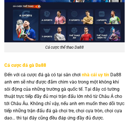
Cá cược thể thao Da88
Cá cược đá gà Da88
Đến với cá cược đá gà có tại sân chơi
nhà cái uy tín
Da88
anh em sẽ như được đắm chìm vào trong một không khí
sôi động của những trường gà quốc tế. Tại đây có tường
thuật trực tiếp đầy đủ mọi trận đấu lớn nhỏ từ Châu Á cho
tới Châu Âu. Không chỉ vậy, nếu anh em muốn theo dõi trực
tiếp những trận đấu đá gà chọi tre, chọi cựa tròn, chọi cựa
dao… thì tại đây cũng đều đáp ứng đầy đủ được.