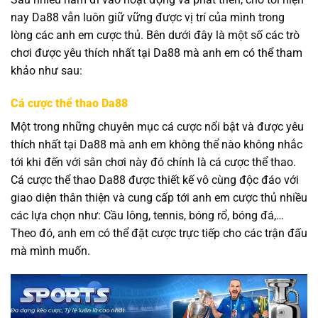
nay Da88 vẫn luôn giữ vững được vị trí của mình trong
lòng các anh em cược thủ. Bên dưới đây là một số các trò
chơi được yêu thích nhất tại Da88 mà anh em có thể tham
khảo như sau:
Cá cược thể thao Da88
Một trong những chuyên mục cá cược nổi bật và được yêu
thích nhất tại Da88 mà anh em không thể nào không nhắc
tới khi đến với sân chơi này đó chính là cá cược thể thao.
Cá cược thể thao Da88 được thiết kế vô cùng độc đáo với
giao diện thân thiện và cung cấp tới anh em cược thủ nhiều
các lựa chọn như: Cầu lông, tennis, bóng rổ, bóng đá,…
Theo đó, anh em có thể đặt cược trực tiếp cho các trận đấu
mà mình muốn.