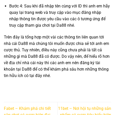
Bước 4: Sau khi đã nhập tên cùng với ID thì anh em hãy
quay lại trang web và truy cập vào mục đăng nhập
nhập thông tin được yêu cầu vào các ô tương ứng để
truy cập tham gia chơi tại Da88 nhé.
Trên đây là tổng hợp một vài các thông tin liên quan tới
nhà cái Da88 mà chúng tôi muốn được chia sẻ tới anh em
cược thủ. Tuy nhiên, điều này cũng chưa phải là tất cả
những gì mà Da88 đã có được. Do vậy nên, để hiểu rõ hơn
về địa chỉ nhà cái này thì các anh em nên đăng ký tài
khoản tại Da88 để có thể khám phá sâu hơn những thông
tin hữu ích có tại đây nhé.
Fabet – Khám phá chi tiết
11bet – Nơi hội tụ những sản
sân chơi cá cược hiện đại
phẩm cá cược tiêu biểu hiện