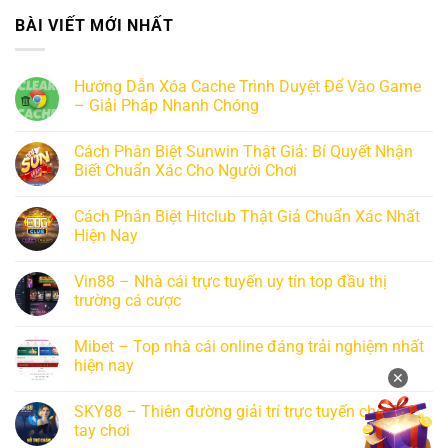
BÀI VIẾT MỚI NHẤT
Hướng Dẫn Xóa Cache Trình Duyệt Để Vào Game
– Giải Pháp Nhanh Chóng
Cách Phân Biệt Sunwin Thật Giả: Bí Quyết Nhận
Biết Chuẩn Xác Cho Người Chơi
Cách Phân Biệt Hitclub Thật Giả Chuẩn Xác Nhất
Hiện Nay
Vin88 – Nhà cái trực tuyến uy tín top đầu thị
trường cá cược
Mibet – Top nhà cái online đáng trải nghiệm nhất
hiện nay
✕
SKY88 – Thiên đường giải trí trực tuyến cho các
tay chơi