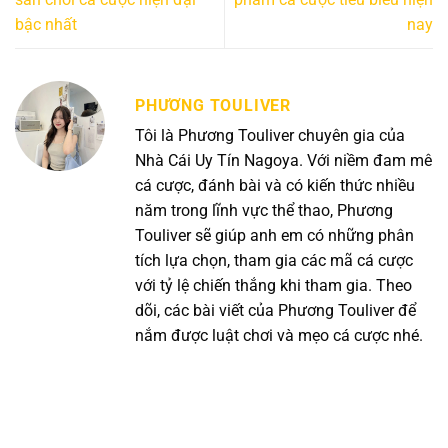
bậc nhất
nay
PHƯƠNG TOULIVER
Tôi là Phương Touliver chuyên gia của
Nhà Cái Uy Tín Nagoya. Với niềm đam mê
cá cược, đánh bài và có kiến thức nhiều
năm trong lĩnh vực thể thao, Phương
Touliver sẽ giúp anh em có những phân
tích lựa chọn, tham gia các mã cá cược
với tỷ lệ chiến thắng khi tham gia. Theo
dõi, các bài viết của Phương Touliver để
nắm được luật chơi và mẹo cá cược nhé.