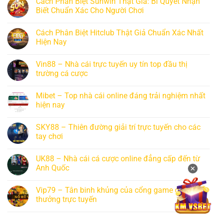
Cách Phân Biệt Sunwin Thật Giả: Bí Quyết Nhận
Biết Chuẩn Xác Cho Người Chơi
Cách Phân Biệt Hitclub Thật Giả Chuẩn Xác Nhất
Hiện Nay
Vin88 – Nhà cái trực tuyến uy tín top đầu thị
trường cá cược
Mibet – Top nhà cái online đáng trải nghiệm nhất
hiện nay
SKY88 – Thiên đường giải trí trực tuyến cho các
tay chơi
UK88 – Nhà cái cá cược online đẳng cấp đến từ
Anh Quốc
✕
Vip79 – Tân binh khủng của cổng game đổi
thưởng trực tuyến