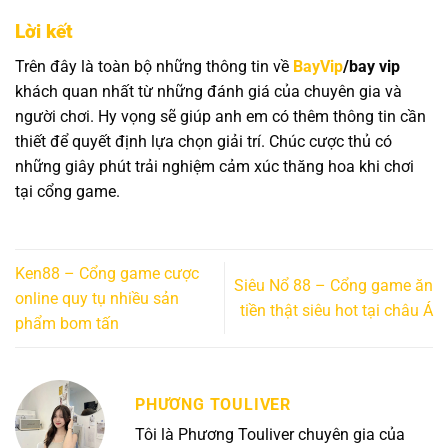
Lời kết
Trên đây là toàn bộ những thông tin về
BayVip
/bay vip
khách quan nhất từ những đánh giá của chuyên gia và
người chơi. Hy vọng sẽ giúp anh em có thêm thông tin cần
thiết để quyết định lựa chọn giải trí. Chúc cược thủ có
những giây phút trải nghiệm cảm xúc thăng hoa khi chơi
tại cổng game.
Ken88 – Cổng game cược
Siêu Nổ 88 – Cổng game ăn
online quy tụ nhiều sản
tiền thật siêu hot tại châu Á
phẩm bom tấn
PHƯƠNG TOULIVER
Tôi là Phương Touliver chuyên gia của