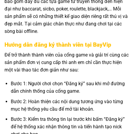
bao gồm đầy đủ các tựa game từ truyền thống đến hiện
đại như baccarat, sicbo, poker, roulette, blackjack,… Mỗi
sản phẩm sẽ có những thiết kế giao diện riêng rất thú vị và
đẹp mắt. Tại cảm giác chân thực như đang chơi tại các
sòng bài offline.
Hướng dẫn đăng ký thành viên tại BayVip
Để trở thành thành viên của cổng game và giải trí cùng các
sản phẩm đơn vị cung cấp thì anh em chỉ cần thực hiện
một vài thao tác đơn giản như sau:
Bước 1: Người chơi chọn “Đăng ký” sau khi mở đường
dẫn chính thống của cổng game.
Bước 2: Hoàn thiện các nội dung tương ứng vào từng
mục hệ thống yêu cầu để mở tài khoản.
Bước 3: Kiểm tra thông tin lại trước khi bấm “Đăng ký”
để hệ thống xác nhận thông tin và tiến hành tạo nick