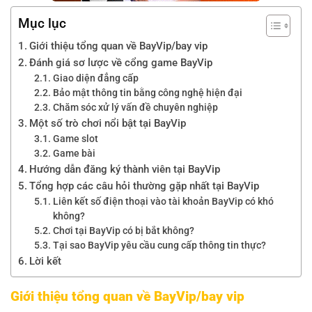
Mục lục
Giới thiệu tổng quan về BayVip/bay vip
Đánh giá sơ lược về cổng game BayVip
Giao diện đẳng cấp
Bảo mật thông tin bằng công nghệ hiện đại
Chăm sóc xử lý vấn đề chuyên nghiệp
Một số trò chơi nổi bật tại BayVip
Game slot
Game bài
Hướng dẫn đăng ký thành viên tại BayVip
Tổng hợp các câu hỏi thường gặp nhất tại BayVip
Liên kết số điện thoại vào tài khoản BayVip có khó
không?
Chơi tại BayVip có bị bắt không?
Tại sao BayVip yêu cầu cung cấp thông tin thực?
Lời kết
Giới thiệu tổng quan về BayVip/bay vip