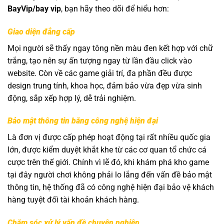
BayVip/bay vip
, bạn hãy theo dõi để hiểu hơn:
Giao diện đẳng cấp
Mọi người sẽ thấy ngay tông nền màu đen kết hợp với chữ
trắng, tạo nên sự ấn tượng ngay từ lần đầu click vào
website. Còn về các game giải trí, đa phần đều được
design trung tính, khoa học, đảm bảo vừa đẹp vừa sinh
động, sắp xếp hợp lý, dễ trải nghiệm.
Bảo mật thông tin bằng công nghệ hiện đại
Là đơn vị được cấp phép hoạt động tại rất nhiều quốc gia
lớn, được kiểm duyệt khắt khe từ các cơ quan tổ chức cá
cược trên thế giới. Chính vì lẽ đó, khi khám phá kho game
tại đây người chơi không phải lo lắng đến vấn đề bảo mật
thông tin, hệ thống đã có công nghệ hiện đại bảo vệ khách
hàng tuyệt đối tài khoản khách hàng.
Chăm sóc xử lý vấn đề chuyên nghiệp