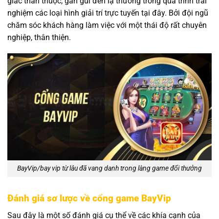
giác thân thuộc, gần gũi đến lạ thường trong quá trình trải
nghiệm các loại hình giải trí trực tuyến tại đây. Bởi đội ngũ
chăm sóc khách hàng làm việc với một thái độ rất chuyên
nghiệp, thân thiện.
BayVip/bay vip từ lâu đã vang danh trong làng game đổi thưởng
Đánh giá sơ lược về cổng game BayVip
Sau đây là một số đánh giá cụ thể về các khía cạnh của