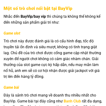
Một số trò chơi nổi bật tại BayVip
Nhắc đến
BayVip/bay vip
thì chúng ta không thể không kể
đến những sản phẩm giải trí như:
Game slot
Trò chơi này được đánh giá là có cấu hình đẹp, tốc độ
truyền tải ổn định và siêu mượt, không có tình trạng giật
lag. Chủ đề của trò chơi được cổng game cập nhật thường
xuyên để người chơi không có cảm giác nhàm chán. Giải
thưởng của slot game cực kỳ hấp dẫn, nếu may mắn làm
nổ hũ, anh em sẽ có cơ hội nhận được giải jackpot với giá
trị lên đến hàng tỷ đồng.
Game bài
Đây là sảnh trò chơi mang về doanh thu nhiều nhất cho
BayVip. Game bài tại đây cũng như
Banh Club
rất đa dạng,