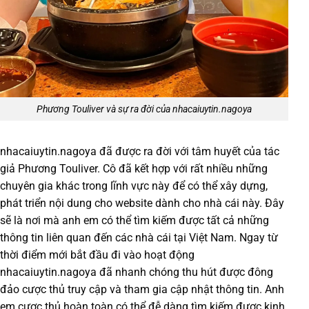
Phương Touliver và sự ra đời của nhacaiuytin.nagoya
nhacaiuytin.nagoya đã được ra đời với tâm huyết của tác
giả Phương Touliver. Cô đã kết hợp với rất nhiều những
chuyên gia khác trong lĩnh vực này để có thể xây dựng,
phát triển nội dung cho website dành cho nhà cái này. Đây
sẽ là nơi mà anh em có thể tìm kiếm được tất cả những
thông tin liên quan đến các nhà cái tại Việt Nam.
Ngay từ
thời điểm mới bắt đầu đi vào hoạt động
nhacaiuytin.nagoya đã nhanh chóng thu hút được đông
đảo cược thủ truy cập và tham gia cập nhật thông tin. Anh
em cược thủ hoàn toàn có thể đễ dàng tìm kiếm được kinh