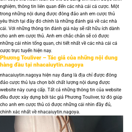
nghiệm, thông tin liên quan đến các nhà cái cá cược.
Một
trong những nội dung được đông đảo anh em cược thủ
yêu thích tại đây đó chính là những đánh giá về các nhà
cái. Với những thông tin đánh giá này sẽ rất hữu ích dành
cho anh em cược thủ. Anh em chắc chắn sẽ có được
những cái nhìn tổng quan, chi tiết nhất về các nhà cái cá
cược trực tuyến hiện nay.
Phương Touliver – Tác giả của những nội dung
hàng đầu tại nhacaiuytin.nagoya
nhacaiuytin.nagoya hiện nay đang là địa chỉ được đông
đảo cược thủ lựa chọn bởi chất lượng nội dung được
website này cung cấp. Tất cả những thông tin của website
đều được xây dựng bởi tác giả Phương Touliver, từ đó giúp
cho anh em cược thủ có được những cái nhìn đầy đủ,
chính xác nhất về nhacaiuytin.nagoya.