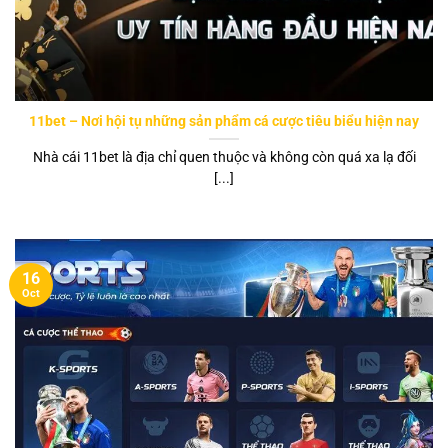
11bet – Nơi hội tụ những sản phẩm cá cược tiêu biểu hiện nay
Nhà cái 11bet là địa chỉ quen thuộc và không còn quá xa lạ đối
[...]
16
Oct