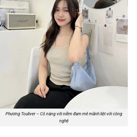
Phương Touliver – Cô nàng với niềm đam mê mãnh liệt với công
nghệ