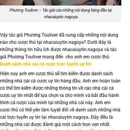
Phương Touliver – Tác giả của những nội dung hàng đầu tại
nhacaiuytin.nagoya
Vậy tác giả Phương Touliver đã cung cấp những nội dung
nào cho cược thủ tại nhacaiuytin.nagoya? Dưới đây là
những thông tin hữu ích được nhacaiuytin.nagoya và tác
giả Phương Touliver mang đến cho anh em cược thủ:
Danh sách nhà cái cá cược trực tuyến uy tín
Hiện nay anh em cược thủ sẽ tìm kiếm được danh sách
những nhà cái cá cược uy tín hàng đầu. Anh em hoàn toàn
có thể tìm kiếm được những thông tin về các nhà cái cá
cược uy tín nhất để lựa chọn ra cho mình và bắt đầu hành
trình cá cược của mình tại những nhà cái này.
Anh em
cược thủ có thể yên tâm tuyệt đối về danh sách những nhà
cái trực tuyến uy tín tại nhacaiuytin.nagoya. Đây đều là
những nhà cái được đánh giá một cách trọn vẹn nhất.