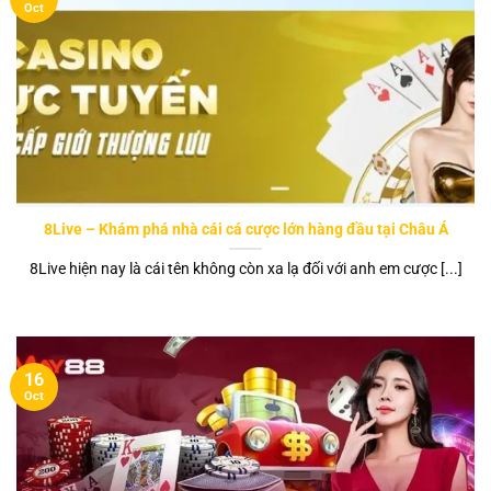
Oct
8Live – Khám phá nhà cái cá cược lớn hàng đầu tại Châu Á
8Live hiện nay là cái tên không còn xa lạ đối với anh em cược [...]
16
Oct