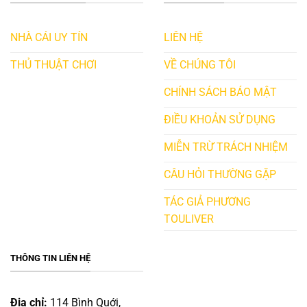
NHÀ CÁI UY TÍN
LIÊN HỆ
THỦ THUẬT CHƠI
VỀ CHÚNG TÔI
CHÍNH SÁCH BÁO MẬT
ĐIỀU KHOẢN SỬ DỤNG
MIỄN TRỪ TRÁCH NHIỆM
CÂU HỎI THƯỜNG GẶP
TÁC GIẢ PHƯƠNG
TOULIVER
THÔNG TIN LIÊN HỆ
Địa chỉ:
114 Bình Quới,