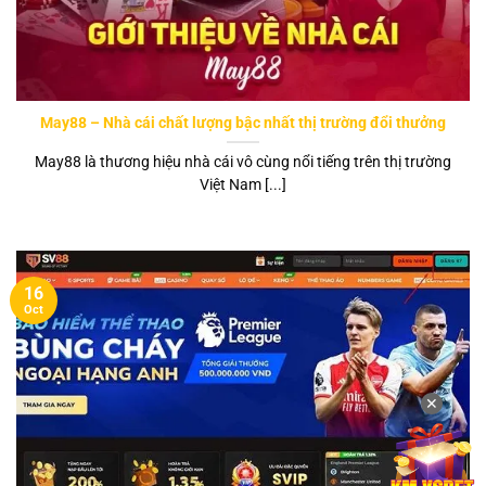
May88 – Nhà cái chất lượng bậc nhất thị trường đổi thưởng
May88 là thương hiệu nhà cái vô cùng nổi tiếng trên thị trường
Việt Nam [...]
16
Oct
✕