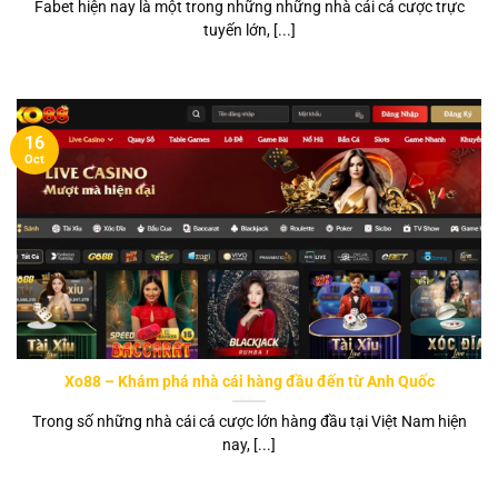
Fabet hiện nay là một trong những những nhà cái cá cược trực
tuyến lớn, [...]
16
Oct
Xo88 – Khám phá nhà cái hàng đầu đến từ Anh Quốc
Trong số những nhà cái cá cược lớn hàng đầu tại Việt Nam hiện
nay, [...]