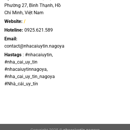
Phường 27, Bình Thạnh, Hồ
Chí Minh, Việt Nam
Website:
/
Hoteline:
0925.621.589
Email:
contact@nhacaiuytin.nagoya
Hastags
: #nhacaiuytin,
#nha_cai_uy_tin
#nhacaiuytinnagoya,
#nha_cai_uy_tin_nagoya
#Nhà_cái_uy_tín