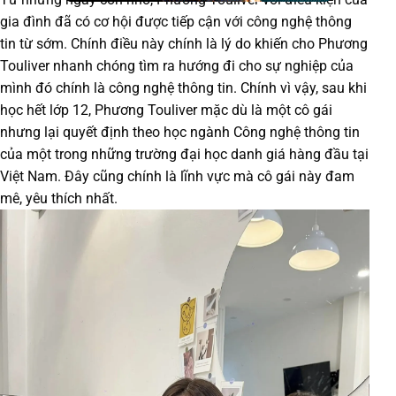
gia đình đã có cơ hội được tiếp cận với công nghệ thông
tin từ sớm. Chính điều này chính là lý do khiến cho Phương
Touliver nhanh chóng tìm ra hướng đi cho sự nghiệp của
mình đó chính là công nghệ thông tin.
Chính vì vậy, sau khi
học hết lớp 12, Phương Touliver mặc dù là một cô gái
nhưng lại quyết định theo học ngành Công nghệ thông tin
của một trong những trường đại học danh giá hàng đầu tại
Việt Nam. Đây cũng chính là lĩnh vực mà cô gái này đam
mê, yêu thích nhất.