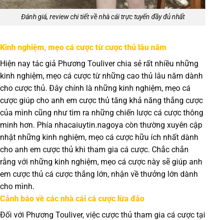
Đánh giá, review chi tiết về nhà cái trực tuyến đầy đủ nhất
Kinh nghiệm, mẹo cá cược từ cược thủ lâu năm
Hiện nay tác giả Phương Touliver chia sẻ rất nhiều những
kinh nghiệm, mẹo cá cược từ những cao thủ lâu năm dành
cho cược thủ. Đây chính là những kinh nghiệm, mẹo cá
cược giúp cho anh em cược thủ tăng khả năng thắng cược
của mình cũng như tìm ra những chiến lược cá cược thông
minh hơn.
Phía nhacaiuytin.nagoya còn thường xuyên cập
nhật những kinh nghiệm, mẹo cá cược hữu ích nhất dành
cho anh em cược thủ khi tham gia cá cược. Chắc chắn
rằng với những kinh nghiệm, mẹo cá cược này sẽ giúp anh
em cược thủ cá cược thắng lớn, nhận về thưởng lớn dành
cho mình.
Cảnh báo về các nhà cái cá cược lừa đảo
Đối với Phương Touliver, việc cược thủ tham gia cá cược tại