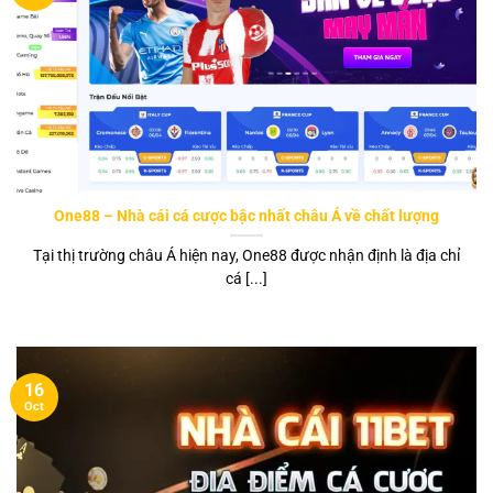
One88 – Nhà cái cá cược bậc nhất châu Á về chất lượng
Tại thị trường châu Á hiện nay, One88 được nhận định là địa chỉ
cá [...]
16
Oct