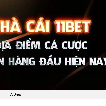
Ưu điểm