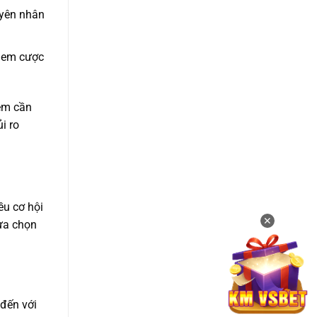
uyên nhân
h em cược
 em cần
i ro
ều cơ hội
✕
lựa chọn
 đến với